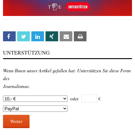
Facebook
Twitter
Linkedin
Xing
Email
Print
UNTERSTÜTZUNG
Wenn Ihnen unser Artikel gefallen hat: Unterstützen Sie diese Form
des
Journalismus.
oder
€
Weiter