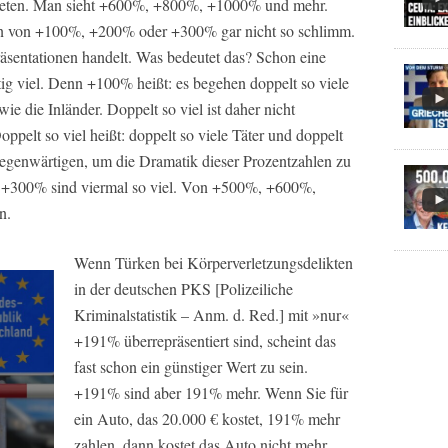
reten. Man sieht +600%, +800%, +1000% und mehr.
en von +100%, +200% oder +300% gar nicht so schlimm.
räsentationen handelt. Was bedeutet das? Schon eine
ig viel. Denn +100% heißt: es begehen doppelt so viele
wie die Inländer. Doppelt so viel ist daher nicht
ppelt so viel heißt: doppelt so viele Täter und doppelt
gegenwärtigen, um die Dramatik dieser Prozentzahlen zu
l, +300% sind viermal so viel. Von +500%, +600%,
n.
Wenn Türken bei Körperverletzungsdelikten
in der deutschen PKS [Polizeiliche
Kriminalstatistik – Anm. d. Red.] mit »nur«
+191% überrepräsentiert sind, scheint das
fast schon ein günstiger Wert zu sein.
+191% sind aber 191% mehr. Wenn Sie für
ein Auto, das 20.000 € kostet, 191% mehr
zahlen, dann kostet das Auto nicht mehr