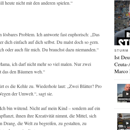
ill heute nicht mit den anderen spielen.“
in lösbares Problem. Ich antworte fast euphorisch: „Das
er dich einfach auf dich selbst. Du malst doch so gern.
dich oder auch für mich. Du brauchst dazu niemanden.“
STURM 
Ist Deu
Ceuta-
Mama, ich darf nicht mehr so viel malen. Nur zwei
Marco 
tut das den Bäumen weh.“
nürt es die Kehle zu. Wiederhole laut: „Zwei Blätter? Pro
Wegen der Umwelt.“, sagt sie.
 Ich bin wütend. Nicht auf mein Kind – sondern auf ein
lanzt, ihnen ihre Kreativität nimmt, die Mittel, sich
n Drang, die Welt zu begreifen, zu gestalten, zu