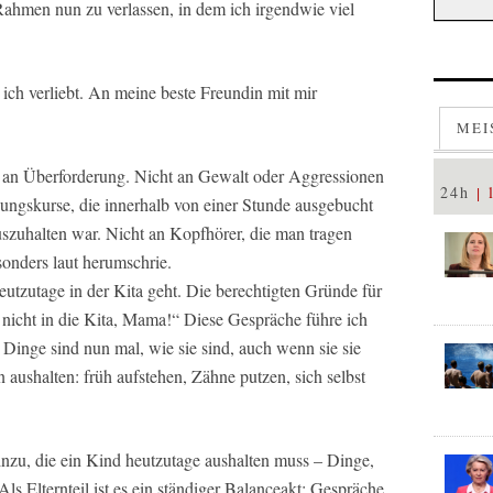
 Rahmen nun zu verlassen, in dem ich irgendwie viel
 ich verliebt. An meine beste Freundin mit mir
MEI
t an Überforderung. Nicht an Gewalt oder Aggressionen
24h
gungskurse, die innerhalb von einer Stunde ausgebucht
uszuhalten war. Nicht an Kopfhörer, die man tragen
onders laut herumschrie.
utzutage in der Kita geht. Die berechtigten Gründe für
 nicht in die Kita, Mama!“ Diese Gespräche führe ich
e Dinge sind nun mal, wie sie sind, auch wenn sie sie
 aushalten: früh aufstehen, Zähne putzen, sich selbst
u, die ein Kind heutzutage aushalten muss – Dinge,
. Als Elternteil ist es ein ständiger Balanceakt: Gespräche