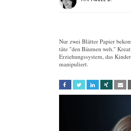
VON
FIRUZE B.
Nur zwei Blätter Papier bek
täte "den Bäumen weh." Kreat
Erziehungssystem, das Kindern
manipuliert.
Facebook
Twitter
Linkedin
Xing
Em