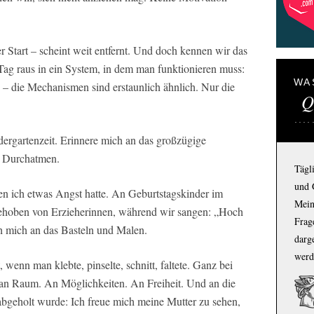
ger Start – scheint weit entfernt. Und doch kennen wir das
n Tag raus in ein System, in dem man funktionieren muss:
WA
 – die Mechanismen sind erstaunlich ähnlich. Nur die
Q
ergartenzeit. Erinnere mich an das großzügige
, Durchatmen.
Tägl
und 
en ich etwas Angst hatte. An Geburtstagskinder im
Mein
ehoben von Erzieherinnen, während wir sangen: „Hoch
Frage
ich mich an das Basteln und Malen.
darg
werd
wenn man klebte, pinselte, schnitt, faltete. Ganz bei
 an Raum. An Möglichkeiten. An Freiheit. Und an die
bgeholt wurde: Ich freue mich meine Mutter zu sehen,