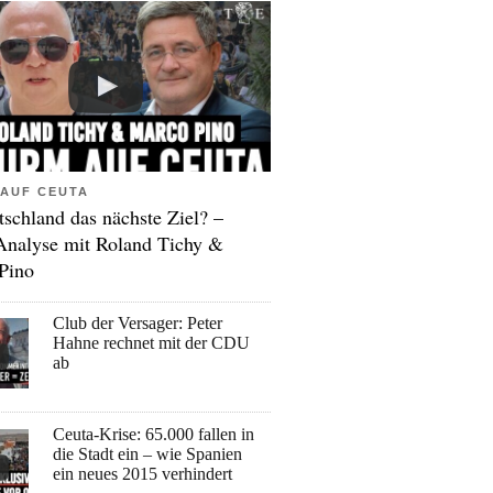
AUF CEUTA
tschland das nächste Ziel? –
Analyse mit Roland Tichy &
Pino
Club der Versager: Peter
Hahne rechnet mit der CDU
ab
Ceuta-Krise: 65.000 fallen in
die Stadt ein – wie Spanien
ein neues 2015 verhindert