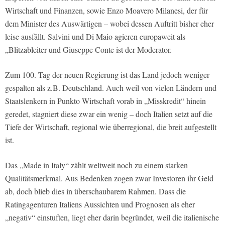
Wirtschaft und Finanzen, sowie Enzo Moavero Milanesi, der für
dem Minister des Auswärtigen – wobei dessen Auftritt bisher eher
leise ausfällt. Salvini und Di Maio agieren europaweit als
„Blitzableiter und Giuseppe Conte ist der Moderator.
Zum 100. Tag der neuen Regierung ist das Land jedoch weniger
gespalten als z.B. Deutschland. Auch weil von vielen Ländern und
Staatslenkern in Punkto Wirtschaft vorab in „Misskredit“ hinein
geredet, stagniert diese zwar ein wenig – doch Italien setzt auf die
Tiefe der Wirtschaft, regional wie überregional, die breit aufgestellt
ist.
Das „Made in Italy“ zählt weltweit noch zu einem starken
Qualitätsmerkmal. Aus Bedenken zogen zwar Investoren ihr Geld
ab, doch blieb dies in überschaubarem Rahmen. Dass die
Ratingagenturen Italiens Aussichten und Prognosen als eher
„negativ“ einstuften, liegt eher darin begründet, weil die italienische