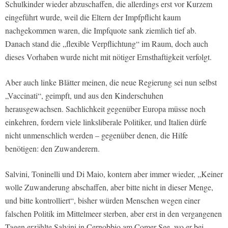
Schulkinder wieder abzuschaffen, die allerdings erst vor Kurzem
eingeführt wurde, weil die Eltern der Impfpflicht kaum
nachgekommen waren, die Impfquote sank ziemlich tief ab.
Danach stand die „flexible Verpflichtung“ im Raum, doch auch
dieses Vorhaben wurde nicht mit nötiger Ernsthaftigkeit verfolgt.
Aber auch linke Blätter meinen, die neue Regierung sei nun selbst
„Vaccinati“, geimpft, und aus den Kinderschuhen
herausgewachsen. Sachlichkeit gegenüber Europa müsse noch
einkehren, fordern viele linksliberale Politiker, und Italien dürfe
nicht unmenschlich werden – gegenüber denen, die Hilfe
benötigen: den Zuwanderern.
Salvini, Toninelli und Di Maio, kontern aber immer wieder, „Keiner
wolle Zuwanderung abschaffen, aber bitte nicht in dieser Menge,
und bitte kontrolliert“, bisher würden Menschen wegen einer
falschen Politik im Mittelmeer sterben, aber erst in den vergangenen
Tagen erzählte Salvini in Cernobbio am Comer See, wo er bei