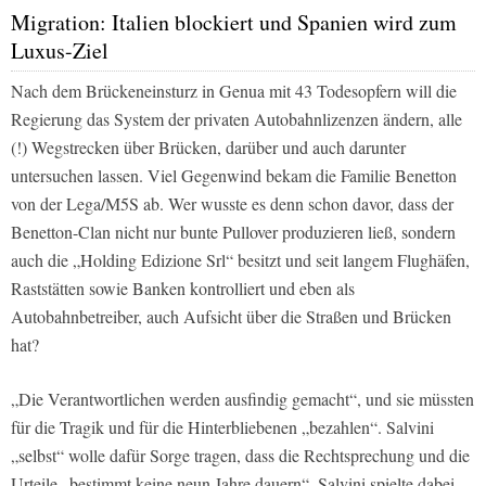
Migration: Italien blockiert und Spanien wird zum
Luxus-Ziel
Nach dem Brückeneinsturz in Genua mit 43 Todesopfern will die
Regierung das System der privaten Autobahnlizenzen ändern, alle
(!) Wegstrecken über Brücken, darüber und auch darunter
untersuchen lassen. Viel Gegenwind bekam die Familie Benetton
von der Lega/M5S ab. Wer wusste es denn schon davor, dass der
Benetton-Clan nicht nur bunte Pullover produzieren ließ, sondern
auch die „Holding Edizione Srl“ besitzt und seit langem Flughäfen,
Raststätten sowie Banken kontrolliert und eben als
Autobahnbetreiber, auch Aufsicht über die Straßen und Brücken
hat?
„Die Verantwortlichen werden ausfindig gemacht“, und sie müssten
für die Tragik und für die Hinterbliebenen „bezahlen“. Salvini
„selbst“ wolle dafür Sorge tragen, dass die Rechtsprechung und die
Urteile „bestimmt keine neun Jahre dauern“. Salvini spielte dabei