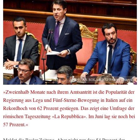
ANDREAS SOLARO/AFP/Getty Images
»Zweienhalb Monate nach ihrem Amtsantritt ist die Popularität der
Regierung aus Lega und Fünf-Sterne-Bewegung in Italien auf ein
Rekordhoch von 62 Prozent gestiegen. Das zeigt eine Umfrage der
römischen Tageszeitung «La Repubblica». Im Juni lag sie noch bei
57 Prozent.«
Meldet die Basler Zeitung. Aber nicht nur das: 54 Prozent der