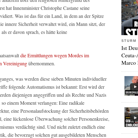
st hat Innenminister Christophe Castane seine
diert. Was ist das für ein Land, in dem an der Spitze
e innere Sicherheit verwaltet wird, ein Mann sitzt, der
als er davon sprach, es hätte keine
STURM 
Ist Deu
Ceuta-
taatsanwalt
die Ermittlungen wegen Mordes im
Marco 
en Vereinigung
übernommen.
ganges, was werden diese sieben Minuten individueller
iffe folgende Automatismus ist bekannt: Erst wird der
werden diejenigen angegriffen und als Rechte und Nazis
in so einem Moment verlangen: Eine radikale
ektur, eine Personalaufstockung der Sicherheitsbehörden
l, eine lückenlose Überwachung solcher Personenkreise,
amismus verdächtig sind. Und nicht zuletzt endlich eine
ik, die bevorzugt solchen gut ausgebildeten Menschen