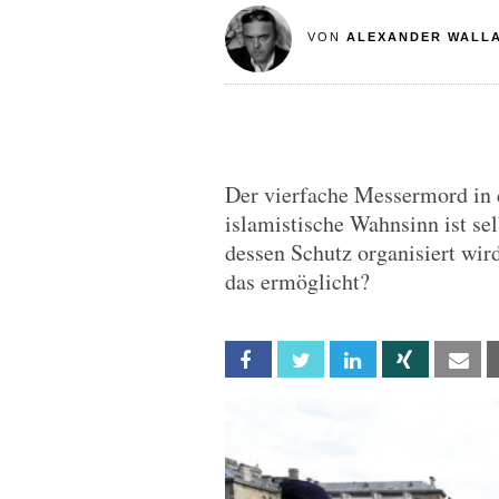
VON
ALEXANDER WALL
Der vierfache Messermord in d
islamistische Wahnsinn ist s
dessen Schutz organisiert wird
das ermöglicht?
Facebook
Twitter
Linkedin
Xing
Em