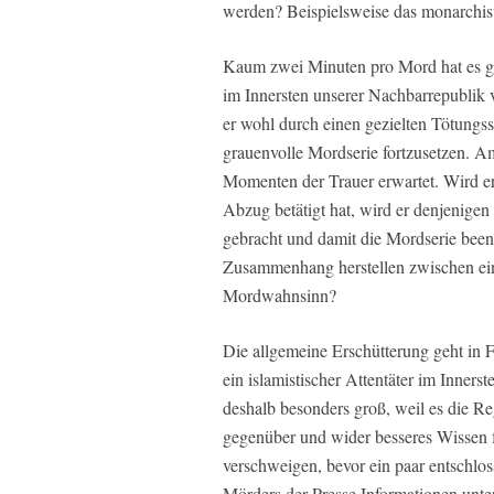
werden? Beispielsweise das monarchist
Kaum zwei Minuten pro Mord hat es ged
im Innersten unserer Nachbarrepublik 
er wohl durch einen gezielten Tötungs
grauenvolle Mordserie fortzusetzen. A
Momenten der Trauer erwartet. Wird er
Abzug betätigt hat, wird er denjenige
gebracht und damit die Mordserie beend
Zusammenhang herstellen zwischen ein
Mordwahnsinn?
Die allgemeine Erschütterung geht in Fr
ein islamistischer Attentäter im Inners
deshalb besonders groß, weil es die R
gegenüber und wider besseres Wissen f
verschweigen, bevor ein paar entschlo
Mörders der Presse Informationen unte