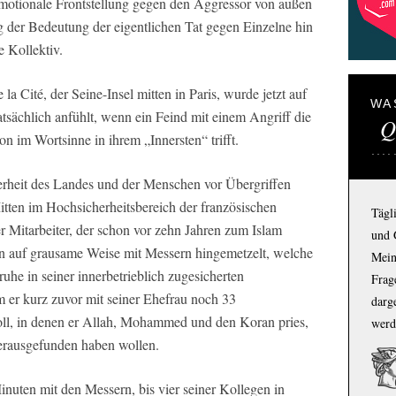
emotionale Frontstellung gegen den Aggressor von außen
g der Bedeutung der eigentlichen Tat gegen Einzelne hin
 Kollektiv.
e la Cité, der Seine-Insel mitten in Paris, wurde jetzt auf
WA
atsächlich anfühlt, wenn ein Feind mit einem Angriff die
Q
on im Wortsinne in ihrem „Innersten“ trifft.
erheit des Landes und der Menschen vor Übergriffen
itten im Hochsicherheitsbereich der französischen
Tägl
ger Mitarbeiter, der schon vor zehn Jahren zum Islam
und 
gen auf grausame Weise mit Messern hingemetzelt, welche
Mein
uhe in seiner innerbetrieblich zugesicherten
Frage
m er kurz zuvor mit seiner Ehefrau noch 33
darg
oll, in denen er Allah, Mohammed und den Koran pries,
werd
herausgefunden haben wollen.
inuten mit den Messern, bis vier seiner Kollegen in