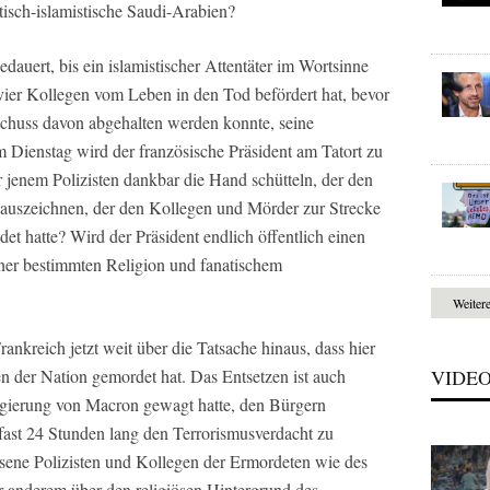
isch-islamistische Saudi-Arabien?
auert, bis ein islamistischer Attentäter im Wortsinne
vier Kollegen vom Leben in den Tod befördert hat, bevor
schuss davon abgehalten werden konnte, seine
m Dienstag wird der französische Präsident am Tatort zu
 jenem Polizisten dankbar die Hand schütteln, der den
n auszeichnen, der den Kollegen und Mörder zur Strecke
et hatte? Wird der Präsident endlich öffentlich einen
er bestimmten Religion und fanatischem
Weiter
ankreich jetzt weit über die Tatsache hinaus, dass hier
ten der Nation gemordet hat. Das Entsetzen ist auch
VIDE
egierung von Macron gewagt hatte, den Bürgern
ast 24 Stunden lang den Terrorismusverdacht zu
ssene Polizisten und Kollegen der Ermordeten wie des
r anderem über den religiösen Hintergrund des