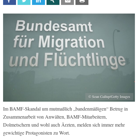
Facebook
Twitter
Linkedin
Xing
Email
Print
© Sean Gallup/Getty Images
Im BAMF-Skandal um mutmaßlich „bandenmäßigen“ Betrug in
Zusammenarbeit von Anwälten, BAMF-Mitarbeitern,
Dolmetschern und wohl auch Ärzten, melden sich immer mehr
gewichtige Protagonisten zu Wort.