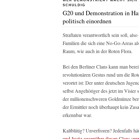
WER DEMONSTRIERT MACHT SICH
SCHULDIG
G20 und Demonstration in H
politisch einordnen
Straftaten verantwortlich sein soll, al
Familien die sich eine No-Go-Areas als
Raum, wie auch in der Roten Flora.
Bei den Berliner Clans kann man bereit
revolutionären Gestus rund um die Rot
verortet ist: Der unter deutschen Jug
selbst Angehöriger des jetzt im Visier 
der millionenschweren Goldmünze berei
der Ermittler noch überhaupt kein Z
erkennbar war.
Kaltblütig? Unverfroren? Jedenfalls hä
und Justiz gegenüber diesen Clans spr