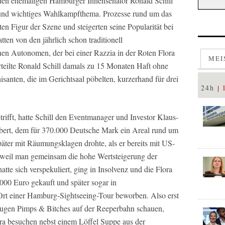
den ehemaligen Hamburger Innensenator Ronald Schill
 und wichtiges Wahlkampfthema. Prozesse rund um das
en Figur der Szene und steigerten seine Popularität bei
ten von den jährlich schon traditionell
en Autonomen, der bei einer Razzia in der Roten Flora
MEI
rteilte Ronald Schill damals zu 15 Monaten Haft ohne
anten, die im Gerichtsaal pöbelten, kurzerhand für drei
24h
trifft, hatte Schill den Eventmanager und Investor Klaus-
ert, dem für 370.000 Deutsche Mark ein Areal rund um
päter mit Räumungsklagen drohte, als er bereits mit US-
weil man gemeinsam die hohe Wertsteigerung der
tte sich verspekuliert, ging in Insolvenz und die Flora
00 Euro gekauft und später sogar in
Ort einer Hamburg-Sightseeing-Tour beworben. Also erst
Augen Pimps & Bitches auf der Reeperbahn schauen,
ra besuchen nebst einem Löffel Suppe aus der