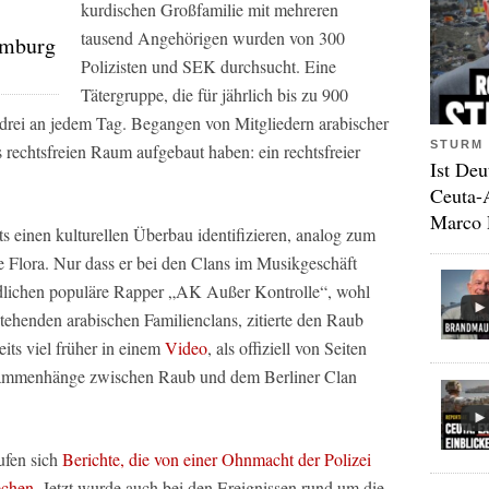
kurdischen Großfamilie mit mehreren
tausend Angehörigen wurden von 300
amburg
Polizisten und SEK durchsucht. Eine
Tätergruppe, die für jährlich bis zu 900
so drei an jedem Tag. Begangen von Mitgliedern arabischer
STURM 
 rechtsfreien Raum aufgebaut haben: ein rechtsfreier
Ist Deu
Ceuta-
Marco 
s einen kulturellen Überbau identifizieren, analog zum
e Flora. Nur dass er bei den Clans im Musikgeschäft
endlichen populäre Rapper „AK Außer Kontrolle“, wohl
stehenden arabischen Familienclans, zitierte den Raub
ts viel früher in einem
Video
, als offiziell von Seiten
usammenhänge zwischen Raub und dem Berliner Clan
ufen sich
Berichte, die von einer Ohnmacht der Polizei
echen
. Jetzt wurde auch bei den Ereignissen rund um die