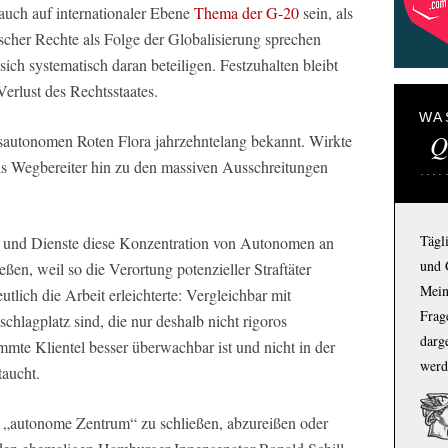
auch auf internationaler Ebene
Thema der G-20
sein, als
cher Rechte als Folge der Globalisierung sprechen
sich systematisch daran beteiligen. Festzuhalten bleibt
Verlust des Rechtsstaates.
WA
Q
ksautonomen Roten Flora jahrzehntelang bekannt. Wirkte
als Wegbereiter hin zu den massiven Ausschreitungen
Tägl
i und Dienste diese Konzentration von Autonomen an
und 
ßen, weil so die Verortung potenzieller Straftäter
Mein
tlich die Arbeit erleichterte: Vergleichbar mit
Frage
hlagplatz sind, die nur deshalb nicht rigoros
darg
mmte Klientel besser überwachbar ist und nicht in der
werd
aucht.
er „autonome Zentrum“ zu schließen, abzureißen oder