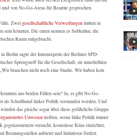
ei und von No-Go-Areas für Beamte gesprochen.
Fälle. Zwei
gesellschaftliche Verwerfungen
mitten in
m sein könnten. Die einen nennen es Subkultur, die
abischen Raum mitgebracht.
 in Berlin sagte der Innenexperte der Berliner SPD-
tischer Sprengstoff für die Gesellschaft, sie unterhöhlen
 „Wir brauchen nicht noch eine Studie. Wir haben kein
nntnis aus beiden Fällen sein? Ja, es gibt No-Go-
ht als Schoßhund linker Politik verstanden werden. Und
würden das gleiche sogar über diese gefährliche Gruppe
organisiertes Unwesen
treiben, wenn linke Politik immer
 gegenzusteuern versucht, kostenlose Kitas einrichtet,
d Beratungsstellen anbietet und Initiativen fördert