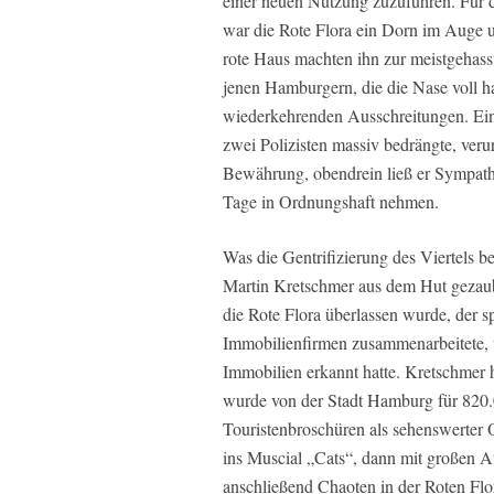
einer neuen Nutzung zuzuführen. Für 
war die Rote Flora ein Dorn im Auge
rote Haus machten ihn zur meistgehasst
jenen Hamburgern, die die Nase voll hat
wiederkehrenden Ausschreitungen. Ein
zwei Polizisten massiv bedrängte, veru
Bewährung, obendrein ließ er Sympathis
Tage in Ordnungshaft nehmen.
Was die Gentrifizierung des Viertels be
Martin Kretschmer aus dem Hut gezaub
die Rote Flora überlassen wurde, der s
Immobilienfirmen zusammenarbeitete, 
Immobilien erkannt hatte. Kretschmer ha
wurde von der Stadt Hamburg für 820.0
Touristenbroschüren als sehenswerter 
ins Muscial „Cats“, dann mit großen 
anschließend Chaoten in der Roten Flo