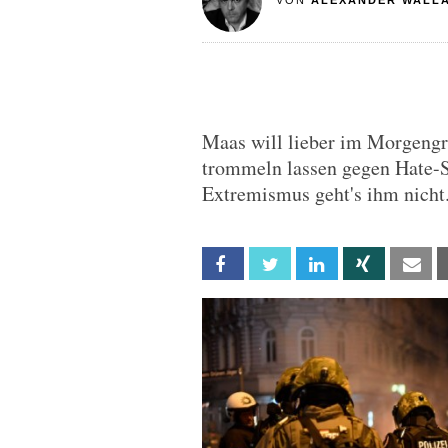
VON
ALEXANDER WALL
Maas will lieber im Morgengr
trommeln lassen gegen Hate-
Extremismus geht's ihm nicht
Facebook
Twitter
Linkedin
Xing
Em