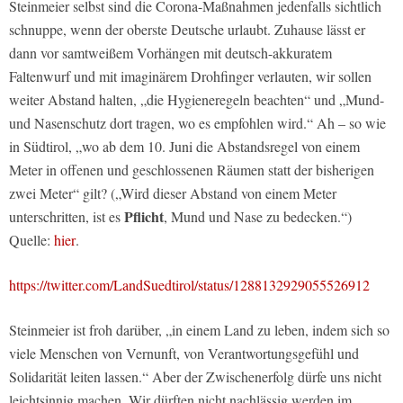
Steinmeier selbst sind die Corona-Maßnahmen jedenfalls sichtlich
schnuppe, wenn der oberste Deutsche urlaubt. Zuhause lässt er
dann vor samtweißem Vorhängen mit deutsch-akkuratem
Faltenwurf und mit imaginärem Drohfinger verlauten, wir sollen
weiter Abstand halten, „die Hygieneregeln beachten“ und „Mund-
und Nasenschutz dort tragen, wo es empfohlen wird.“ Ah – so wie
in Südtirol, „wo ab dem 10. Juni die Abstandsregel von einem
Meter in offenen und geschlossenen Räumen statt der bisherigen
zwei Meter“ gilt? („Wird dieser Abstand von einem Meter
Pflicht
unterschritten, ist es
, Mund und Nase zu bedecken.“)
Quelle:
hier
.
https://twitter.com/LandSuedtirol/status/1288132929055526912
Steinmeier ist froh darüber, „in einem Land zu leben, indem sich so
viele Menschen von Vernunft, von Verantwortungsgefühl und
Solidarität leiten lassen.“ Aber der Zwischenerfolg dürfe uns nicht
leichtsinnig machen. Wir dürften nicht nachlässig werden im