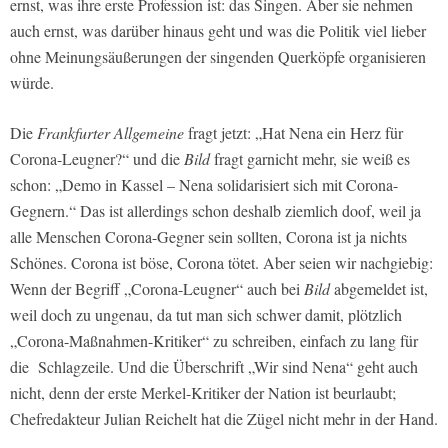
ernst, was ihre erste Profession ist: das Singen. Aber sie nehmen
auch ernst, was darüber hinaus geht und was die Politik viel lieber
ohne Meinungsäußerungen der singenden Querköpfe organisieren
würde.
Die
Frankfurter Allgemeine
fragt jetzt: „Hat Nena ein Herz für
Corona-Leugner?“ und die
Bild
fragt garnicht mehr, sie weiß es
schon: „Demo in Kassel – Nena solidarisiert sich mit Corona-
Gegnern.“ Das ist allerdings schon deshalb ziemlich doof, weil ja
alle Menschen Corona-Gegner sein sollten, Corona ist ja nichts
Schönes. Corona ist böse, Corona tötet. Aber seien wir nachgiebig:
Wenn der Begriff „Corona-Leugner“ auch bei
Bild
abgemeldet ist,
weil doch zu ungenau, da tut man sich schwer damit, plötzlich
„Corona-Maßnahmen-Kritiker“ zu schreiben, einfach zu lang für
die Schlagzeile. Und die Überschrift „Wir sind Nena“ geht auch
nicht, denn der erste Merkel-Kritiker der Nation ist beurlaubt;
Chefredakteur Julian Reichelt hat die Zügel nicht mehr in der Hand.