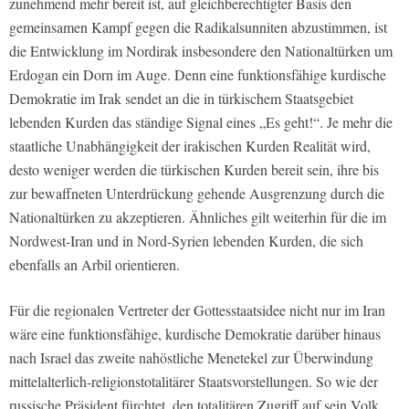
zunehmend mehr bereit ist, auf gleichberechtigter Basis den
gemeinsamen Kampf gegen die Radikalsunniten abzustimmen, ist
die Entwicklung im Nordirak insbesondere den Nationaltürken um
Erdogan ein Dorn im Auge. Denn eine funktionsfähige kurdische
Demokratie im Irak sendet an die in türkischem Staatsgebiet
lebenden Kurden das ständige Signal eines „Es geht!“. Je mehr die
staatliche Unabhängigkeit der irakischen Kurden Realität wird,
desto weniger werden die türkischen Kurden bereit sein, ihre bis
zur bewaffneten Unterdrückung gehende Ausgrenzung durch die
Nationaltürken zu akzeptieren. Ähnliches gilt weiterhin für die im
Nordwest-Iran und in Nord-Syrien lebenden Kurden, die sich
ebenfalls an Arbil orientieren.
Für die regionalen Vertreter der Gottesstaatsidee nicht nur im Iran
wäre eine funktionsfähige, kurdische Demokratie darüber hinaus
nach Israel das zweite nahöstliche Menetekel zur Überwindung
mittelalterlich-religionstotalitärer Staatsvorstellungen. So wie der
russische Präsident fürchtet, den totalitären Zugriff auf sein Volk