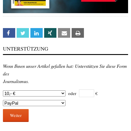
Facebook
Twitter
Linkedin
Xing
Email
Print
UNTERSTÜTZUNG
Wenn Ihnen unser Artikel gefallen hat: Unterstützen Sie diese Form
des
Journalismus.
oder
€
Weiter