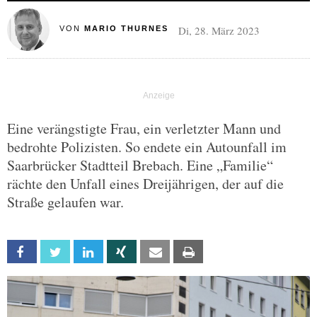
Di, 28. März 2023
VON
MARIO THURNES
Eine verängstigte Frau, ein verletzter Mann und
bedrohte Polizisten. So endete ein Autounfall im
Saarbrücker Stadtteil Brebach. Eine „Familie“
rächte den Unfall eines Dreijährigen, der auf die
Straße gelaufen war.
Facebook
Twitter
Linkedin
Xing
Email
Print