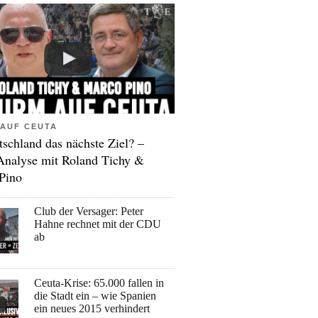
AUF CEUTA
tschland das nächste Ziel? –
Analyse mit Roland Tichy &
Pino
Club der Versager: Peter
Hahne rechnet mit der CDU
ab
Ceuta-Krise: 65.000 fallen in
die Stadt ein – wie Spanien
ein neues 2015 verhindert