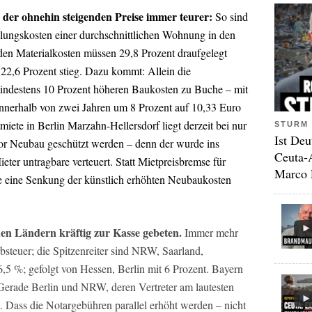
der ohnehin steigenden Preise immer teurer:
So sind
ellungskosten einer durchschnittlichen Wohnung in den
den Materialkosten müssen 29,8 Prozent draufgelegt
 22,6 Prozent stieg. Dazu kommt: Allein die
indestens 10 Prozent höheren Baukosten zu Buche – mit
innerhalb von zwei Jahren um 8 Prozent auf 10,33 Euro
ete in Berlin Marzahn-Hellersdorf liegt derzeit bei nur
STURM 
Ist Deu
vor Neubau geschützt werden – denn der wurde ins
Ceuta-
ieter untragbare verteuert. Statt Mietpreisbremse für
Marco 
e eine Senkung der künstlich erhöhten Neubaukosten
den Ländern kräftig zur Kasse gebeten.
Immer mehr
teuer; die Spitzenreiter sind NRW, Saarland,
,5 %; gefolgt von Hessen, Berlin mit 6 Prozent. Bayern
: Gerade Berlin und NRW, deren Vertreter am lautesten
. Dass die Notargebühren parallel erhöht werden – nicht