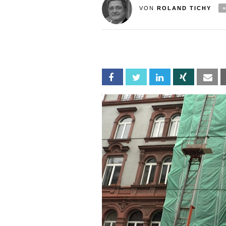
VON
ROLAND TICHY
Facebook
Twitter
Linkedin
Xing
Em