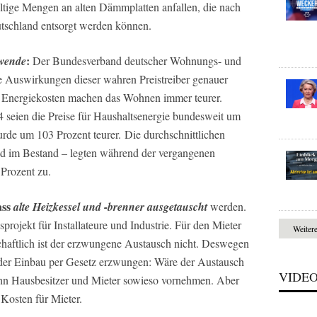
ige Mengen an alten Dämmplatten anfallen, die nach
tschland entsorgt werden können.
:
wende
Der Bundesverband deutscher Wohnungs- und
 Auswirkungen dieser wahren Preistreiber genauer
die Energiekosten machen das Wohnen immer teurer.
seien die Preise für Haushaltsenergie bundesweit um
rde um 103 Prozent teurer. Die durchschnittlichen
nd im Bestand – legten während der vergangenen
Prozent zu.
ass
alte Heizkessel und -brenner ausgetauscht
werden.
projekt für Installateure und Industrie. Für den Mieter
Weiter
schaftlich ist der erzwungene Austausch nicht. Deswegen
der Einbau per Gesetz erzwungen: Wäre der Austausch
VIDE
ihn Hausbesitzer und Mieter sowieso vornehmen. Aber
Kosten für Mieter.