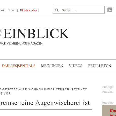
Suche nach:
ast
Shop
Einblick-Abo
DAILI|ES|SENTIALS
MEINUNGEN
VIDEOS
FEUILLETON
GE GESETZE WIRD WOHNEN IMMER TEURER, RECHNET
LE VOR
remse reine Augenwischerei ist
Anzeige