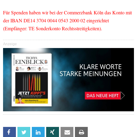
Für Spenden haben wir bei der Commerzbank Köln das Konto mit
der IBAN DE14 3704 0044 0543 2000 02 eingerichtet
(Empfänger: TE Sonderkonto Rechtsstreitigkeiten).
Anzeige
Facebook
Twitter
Linkedin
Xing
Email
Print