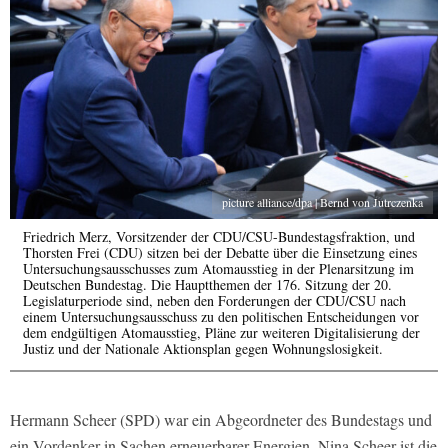
picture alliance/dpa | Bernd von Jutrczenka
Friedrich Merz, Vorsitzender der CDU/CSU-Bundestagsfraktion, und
Thorsten Frei (CDU) sitzen bei der Debatte über die Einsetzung eines
Untersuchungsausschusses zum Atomausstieg in der Plenarsitzung im
Deutschen Bundestag. Die Hauptthemen der 176. Sitzung der 20.
Legislaturperiode sind, neben den Forderungen der CDU/CSU nach
einem Untersuchungsausschuss zu den politischen Entscheidungen vor
dem endgültigen Atomausstieg, Pläne zur weiteren Digitalisierung der
Justiz und der Nationale Aktionsplan gegen Wohnungslosigkeit.
Hermann Scheer (SPD) war ein Abgeordneter des Bundestags und
ein Vordenker in Sachen erneuerbarer Energien. Nina Scheer ist die