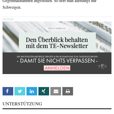
Gegenmaßnahmen angestoßen. So hört man allerdings nur
Schweigen.
Anzeige
Facebook
Twitter
Linkedin
Xing
Email
Print
UNTERSTÜTZUNG