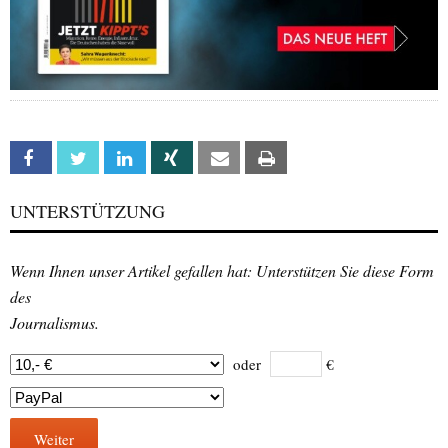
Facebook
Twitter
Linkedin
Xing
Email
Print
UNTERSTÜTZUNG
Wenn Ihnen unser Artikel gefallen hat: Unterstützen Sie diese Form
des
Journalismus.
oder
€
Weiter