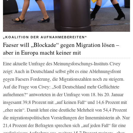
„KOALITION DER AUFNAHMEBEREITEN“
Faeser will „Blockade“ gegen Migration lösen –
aber in Europa macht keiner mit
Eine aktuelle Umfrage des Meinungsforschungs-Instituts Civey
zeigt: Auch in Deutschland selbst gibt es eine Ablehnungsfront
gegen Faesers Forderung, die Migrationszahlen noch zu steigern.
Auf die Frage von Civey: „Soll Deutschland mehr Geflüchtete
aufnehmen?“ antworteten in der Umfrage vom 18. bis 20. Januar
insgesamt 39,8 Prozent mit „auf keinen Fall“ und 14,6 Prozent mit
„eher nein“. Damit lehnt eine deutliche Mehrheit von 54,4 Prozent
die migrationspolitischen Vorstellungen der Innenministerin ab. Nur
21,4 Prozent der Befragten sprechen sich „auf jeden Fall“ für eine
großzügigere Aufnahme aus, weitere 15,7 Prozent meinen: „eher