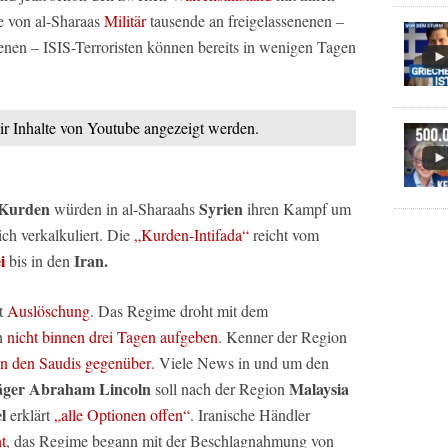
e von al-Sharaas
Militär
tausende an freigelassenenen –
nen – ISIS-Terroristen können bereits in wenigen Tagen
mir Inhalte von Youtube angezeigt werden.
Kurden
Syrien
würden in al-Sharaahs
ihren Kampf um
ich verkalkuliert. Die
„Kurden-Intifada“
reicht vom
i
Iran.
bis in den
t
Auslöschung
. Das Regime droht mit dem
n
nicht binnen drei Tagen aufgeben
. Kenner der Region
on den Saudis gegenüber
. Viele News in und um den
äger Abraham Lincoln
Malaysia
soll nach der Region
l
erklärt
„alle Optionen offen“
. Iranische Händler
t
, das Regime begann mit der Beschlagnahmung von