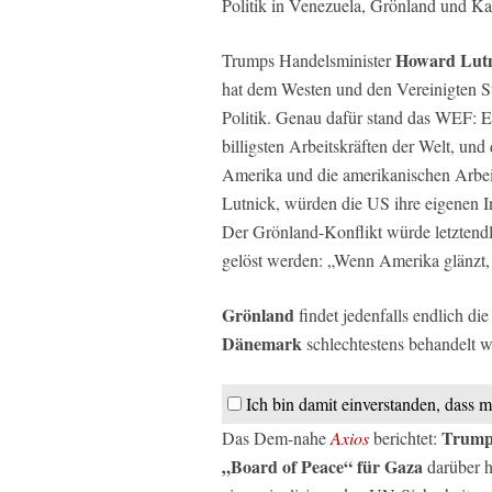
Politik in Venezuela, Grönland und K
Howard Lutn
Trumps Handelsminister
hat dem Westen und den Vereinigten Sta
Politik. Genau dafür stand das WEF: 
billigsten Arbeitskräften der Welt, und
Amerika und die amerikanischen Arbei
Lutnick, würden die US ihre eigenen In
Der Grönland-Konflikt würde letztendl
gelöst werden: „Wenn Amerika glänzt, 
Grönland
findet jedenfalls endlich d
Dänemark
schlechtestens behandelt w
Ich bin damit einverstanden, dass m
Trum
Das Dem-nahe
Axios
berichtet:
„Board of Peace“ für Gaza
darüber h