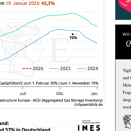
WA
Q
Tägl
und 
Mein
Frage
darg
werd