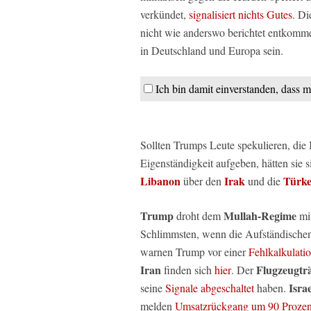
verkündet,
signalisiert nichts Gutes
. Di
nicht wie anderswo berichtet entkomme
in Deutschland und Europa sein.
Ich bin damit einverstanden, dass 
Sollten Trumps Leute spekulieren, die
Eigenständigkeit aufgeben, hätten sie s
Libanon
Irak
Türke
über den
und die
Trump
Mullah-Regime
droht dem
mi
Schlimmsten, wenn die Aufständische
warnen Trump vor einer
Fehlkalkulati
Iran
Flugzeugtr
finden sich
hier
. Der
Israe
seine
Signale abgeschaltet
haben.
melden
Umsatzrückgang um 90 Prozen