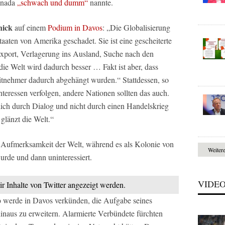
anada
„schwach und dumm“
nannte.
ick
auf einem
Podium in Davos
: „Die Globalisierung
aten von Amerika geschadet. Sie ist eine gescheiterte
Export, Verlagerung ins Ausland, Suche nach den
 die Welt wird dadurch besser … Fakt ist aber, dass
tnehmer dadurch abgehängt wurden.“ Stattdessen, so
teressen verfolgen, andere Nationen sollten das auch.
ich durch Dialog und nicht durch einen Handelskrieg
glänzt die Welt.“
ie Aufmerksamkeit der Welt, während es als Kolonie von
Weiter
urde und dann uninteressiert.
VIDE
ir Inhalte von Twitter angezeigt werden.
p
werde in Davos verkünden, die Aufgabe seines
inaus zu erweitern. Alarmierte Verbündete fürchten