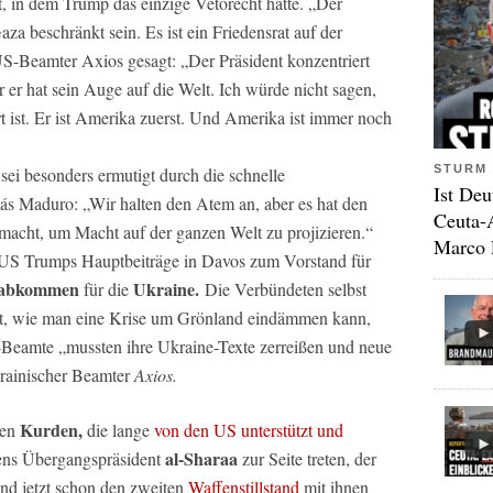
t, in dem Trump das einzige Vetorecht hätte. „Der
za beschränkt sein. Es ist ein Friedensrat auf der
S-Beamter Axios gesagt: „Der Präsident konzentriert
r er hat sein Auge auf die Welt. Ich würde nicht sagen,
ert ist. Er ist Amerika zuerst. Und Amerika ist immer noch
STURM 
 sei besonders ermutigt durch die schnelle
Ist Deu
 Maduro: „Wir halten den Atem an, aber es hat den
Ceuta-
emacht, um Macht auf der ganzen Welt zu projizieren.“
Marco 
 US Trumps Hauptbeiträge in Davos zum Vorstand für
uabkommen
Ukraine.
für die
Die Verbündeten selbst
ert, wie man eine Krise um Grönland eindämmen kann,
Beamte „mussten ihre Ukraine-Texte zerreißen und neue
krainischer Beamter
Axios.
Kurden,
den
die lange
von den US unterstützt und
al-Sharaa
ens Übergangspräsident
zur Seite treten, der
und jetzt schon den zweiten
Waffenstillstand
mit ihnen