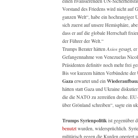
einen rivalisierenden UN-Sicherheitsra
Vorstand des Friedens wird nicht auf Ga
ganzen Welt“, habe ein hochrangiger U
sich zuerst auf unsere Hemisphäre, abe
dass er auf die globale Herrschaft fixi
der Führer der Welt.“
Trumps Berater hätten
Axios
gesagt, er
Gefangennahme von Venezuelas Nicolás
Präsidenten definitiv noch mehr frei g
Bis vor kurzem hätten Verbündete der
Gaza
Wiederaufba
erwartet und ein
hätten statt Gaza und Ukraine diskuti
die die NATO zu zerreißen drohe. EU-
über Grönland schreiben“, sagte ein u
Trumps Syrienpolitik
ist gegenüber 
benutzt
wurden, widersprüchlich. Syri
militärisch gegen die Kurden operiert 