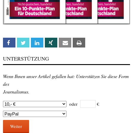
Facebook
Twitter
Linkedin
Xing
Email
Print
UNTERSTÜTZUNG
Wenn Ihnen unser Artikel gefallen hat: Unterstützen Sie diese Form
des
Journalismus.
oder
€
Weiter