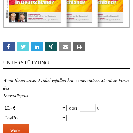
Facebook
Twitter
Linkedin
Xing
Email
Print
UNTERSTÜTZUNG
Wenn Ihnen unser Artikel gefallen hat: Unterstützen Sie diese Form
des
Journalismus.
oder
€
Weiter