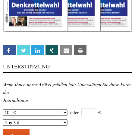
Facebook
Twitter
Linkedin
Xing
Email
Print
UNTERSTÜTZUNG
Wenn Ihnen unser Artikel gefallen hat: Unterstützen Sie diese Form
des
Journalismus.
oder
€