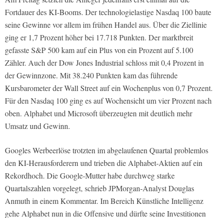
Fortdauer des KI-Booms. Der technologielastige Nasdaq 100 baute
seine Gewinne vor allem im frühen Handel aus. Über die Ziellinie
ging er 1,7 Prozent höher bei 17.718 Punkten. Der marktbreit
gefasste S&P 500 kam auf ein Plus von ein Prozent auf 5.100
Zähler. Auch der Dow Jones Industrial schloss mit 0,4 Prozent in
der Gewinnzone. Mit 38.240 Punkten kam das führende
Kursbarometer der Wall Street auf ein Wochenplus von 0,7 Prozent.
Für den Nasdaq 100 ging es auf Wochensicht um vier Prozent nach
oben. Alphabet und Microsoft überzeugten mit deutlich mehr
Umsatz und Gewinn.
Googles Werbeerlöse trotzten im abgelaufenen Quartal problemlos
den KI-Herausforderern und trieben die Alphabet-Aktien auf ein
Rekordhoch. Die Google-Mutter habe durchweg starke
Quartalszahlen vorgelegt, schrieb JPMorgan-Analyst Douglas
Anmuth in einem Kommentar. Im Bereich Künstliche Intelligenz
gehe Alphabet nun in die Offensive und dürfte seine Investitionen