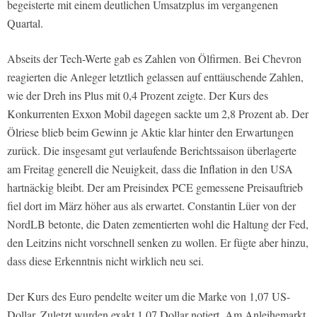
begeisterte mit einem deutlichen Umsatzplus im vergangenen
Quartal.
Abseits der Tech-Werte gab es Zahlen von Ölfirmen. Bei Chevron
reagierten die Anleger letztlich gelassen auf enttäuschende Zahlen,
wie der Dreh ins Plus mit 0,4 Prozent zeigte. Der Kurs des
Konkurrenten Exxon Mobil dagegen sackte um 2,8 Prozent ab. Der
Ölriese blieb beim Gewinn je Aktie klar hinter den Erwartungen
zurück. Die insgesamt gut verlaufende Berichtssaison überlagerte
am Freitag generell die Neuigkeit, dass die Inflation in den USA
hartnäckig bleibt. Der am Preisindex PCE gemessene Preisauftrieb
fiel dort im März höher aus als erwartet. Constantin Lüer von der
NordLB betonte, die Daten zementierten wohl die Haltung der Fed,
den Leitzins nicht vorschnell senken zu wollen. Er fügte aber hinzu,
dass diese Erkenntnis nicht wirklich neu sei.
Der Kurs des Euro pendelte weiter um die Marke von 1,07 US-
Dollar. Zuletzt wurden exakt 1,07 Dollar notiert. Am Anleihemarkt