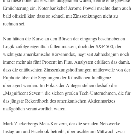
und diese höher als erwartet ausgefallen waren, kehrte eine gewisse
Ernüchterung ein. Notenbankchef Jerome Powell machte dann auch
bald offiziell klar, dass so schnell mit Zinssenkungen nicht zu
rechnen sei.
Nun hätten die Kurse an den Börsen der eingangs beschriebenen
Logik zufolge eigentlich fallen müssen, doch der S&P 500, der
wichtigste amerikanische Börsenindex, liegt seit Jahresbeginn noch
immer mehr als fünf Prozent im Plus. Analysten erklären das damit,
dass die enttäuschten Zinssenkungshoffnungen mittlerweile von der
Euphorie über die Segnungen der Künstlichen Intelligenz
überlagert werden. Im Fokus der Anleger stehen deshalb die
„Magnificent Seven“, die sieben großen Tech-Unternehmen, die für
das jüngste Rekordhoch des amerikanischen Aktienmarktes
maßgeblich verantwortlich waren.
Mark Zuckerbergs Meta-Konzern, der die sozialen Netzwerke
Instagram und Facebook betreibt, überraschte am Mittwoch zwar