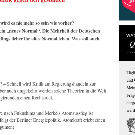
ird es nie mehr so sein wie vorher?
n ein „neues Normal“. Die Mehrheit der Deutschen
WA
ngs lieber ihr altes Normal leben. Was soll auch
Q
Tägl
und 
? – Schnell wird Kritik am Regierungshandeln zur
Mein
ber auch umgekehrt werden solche Theorien in die Welt
Frage
Regierenden einen Rechtsruck
darg
werd
re nach Fukushima und Merkels Atomausstieg ist
olgt der Berliner Energiepolitik. Atomkraft erlebt einen
rgument