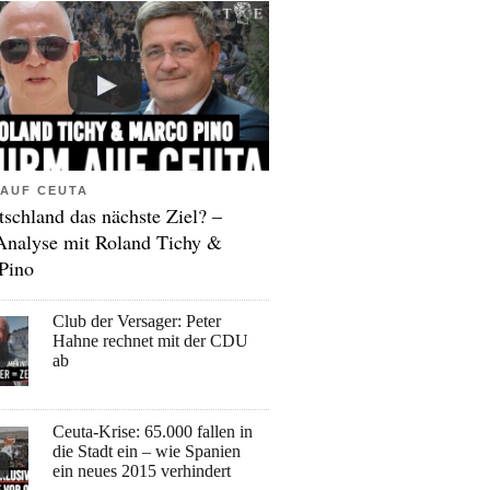
AUF CEUTA
tschland das nächste Ziel? –
Analyse mit Roland Tichy &
Pino
Club der Versager: Peter
Hahne rechnet mit der CDU
ab
Ceuta-Krise: 65.000 fallen in
die Stadt ein – wie Spanien
ein neues 2015 verhindert