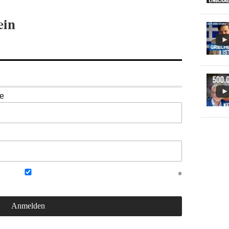
ein
se