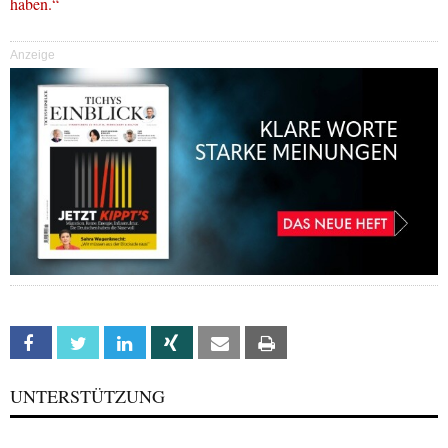
haben.“
Anzeige
Facebook
Twitter
Linkedin
Xing
Email
Print
UNTERSTÜTZUNG