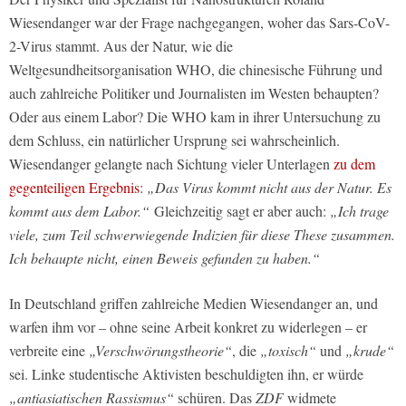
Wiesendanger war der Frage nachgegangen, woher das Sars-CoV-
2-Virus stammt. Aus der Natur, wie die
Weltgesundheitsorganisation WHO, die chinesische Führung und
auch zahlreiche Politiker und Journalisten im Westen behaupten?
Oder aus einem Labor? Die WHO kam in ihrer Untersuchung zu
dem Schluss, ein natürlicher Ursprung sei wahrscheinlich.
Wiesendanger gelangte nach Sichtung vieler Unterlagen
zu dem
gegenteiligen Ergebnis
:
„Das Virus kommt nicht aus der Natur. Es
kommt aus dem Labor.“
Gleichzeitig sagt er aber auch:
„Ich trage
viele, zum Teil schwerwiegende Indizien für diese These zusammen.
Ich behaupte nicht, einen Beweis gefunden zu haben.“
In Deutschland griffen zahlreiche Medien Wiesendanger an, und
warfen ihm vor – ohne seine Arbeit konkret zu widerlegen – er
verbreite eine
„Verschwörungstheorie“
, die
„toxisch“
und
„krude“
sei. Linke studentische Aktivisten beschuldigten ihn, er würde
„antiasiatischen Rassismus“
schüren. Das
ZDF
widmete