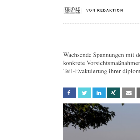
VON
REDAKTION
Wachsende Spannungen mit de
konkrete Vorsichtsmaßnahmen 
Teil-Evakuierung ihrer diplo
Facebook
Twitter
Linkedin
Xing
Em