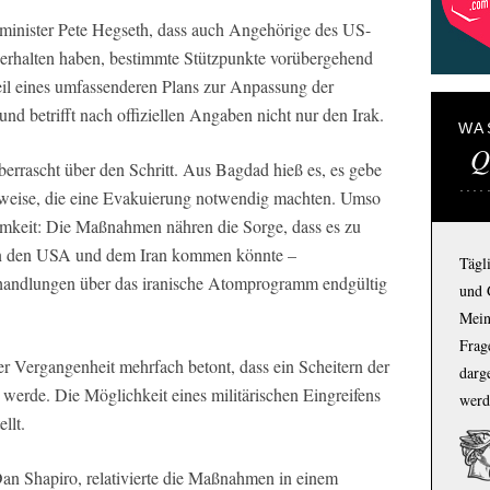
sminister Pete Hegseth, dass auch Angehörige des US-
 erhalten haben, bestimmte Stützpunkte vorübergehend
Teil eines umfassenderen Plans zur Anpassung der
nd betrifft nach offiziellen Angaben nicht nur den Irak.
WA
Q
berrascht über den Schritt. Aus Bagdad hieß es, es gebe
inweise, die eine Evakuierung notwendig machten. Umso
samkeit: Die Maßnahmen nähren die Sorge, dass es zu
hen den USA und dem Iran kommen könnte –
Tägl
erhandlungen über das iranische Atomprogramm endgültig
und 
Mein
Frage
r Vergangenheit mehrfach betont, dass ein Scheitern der
darg
werde. Die Möglichkeit eines militärischen Eingreifens
werd
llt.
Dan Shapiro, relativierte die Maßnahmen in einem