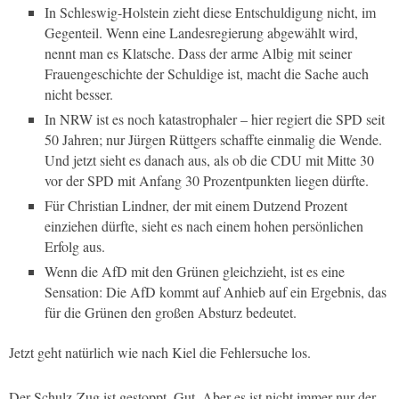
In Schleswig-Holstein zieht diese Entschuldigung nicht, im
Gegenteil. Wenn eine Landesregierung abgewählt wird,
nennt man es Klatsche. Dass der arme Albig mit seiner
Frauengeschichte der Schuldige ist, macht die Sache auch
nicht besser.
In NRW ist es noch katastrophaler – hier regiert die SPD seit
50 Jahren; nur Jürgen Rüttgers schaffte einmalig die Wende.
Und jetzt sieht es danach aus, als ob die CDU mit Mitte 30
vor der SPD mit Anfang 30 Prozentpunkten liegen dürfte.
Für Christian Lindner, der mit einem Dutzend Prozent
einziehen dürfte, sieht es nach einem hohen persönlichen
Erfolg aus.
Wenn die AfD mit den Grünen gleichzieht, ist es eine
Sensation: Die AfD kommt auf Anhieb auf ein Ergebnis, das
für die Grünen den großen Absturz bedeutet.
Jetzt geht natürlich wie nach Kiel die Fehlersuche los.
Der Schulz-Zug ist gestoppt. Gut. Aber es ist nicht immer nur der