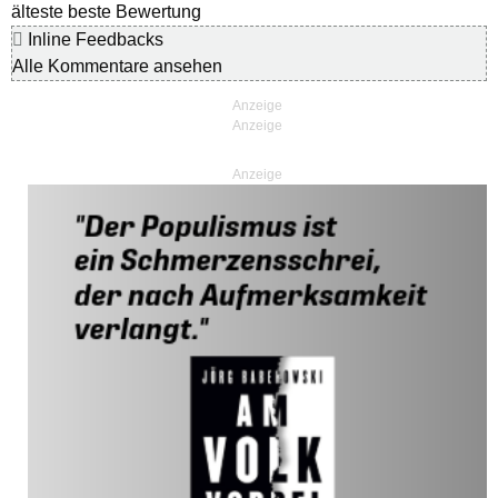
älteste
beste Bewertung
Inline Feedbacks
Alle Kommentare ansehen
Anzeige