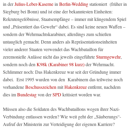
in der
Julius-Leber-Kaserne
in
Berlin-Wedding
stationiert (früher in
Siegburg bei Bonn) und ist eine der bekanntesten Einheiten:
Rekrutengelöbnisse, Staatsempfänge – immer mit klingendem Spiel
und „Präsentiert das Gewehr“ dabei. Es sind keine neuen Waffen –
sondern der Wehrmachtskarabiner, allerdings zum schießen
untauglich gemacht. Denn anders als Repräsentationseinheiten
vieler anderer Staaten verwendet das Wachbataillon für
zeremonielle Anlässe nicht das jeweils eingeführte
Sturmgewehr
,
sondern noch den
K98k (Karabiner 98 kurz)
der Wehrmacht.
Schlimmer noch: Das Hakenkreuz war seit der Gründung immer
dabei. Erst 1995 wurden von den Karabinern das teilweise noch
vorhandene
Beschusszeichen
mit
Hakenkreuz
entfernt, nachdem
dies im
Bundestag
von der
SPD
kritisiert worden war.
Müssen also die Soldaten des Wachbataillons wegen ihrer Nazi-
Verbindung entlassen werden? Wie weit geht der „Säuberungs“-
Aufruf der Ministerin zur Verteidigung der eigenen Karriere?