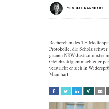
VON
MAX MANNHART
Recherchen des TE-Medienpar
Protokolle, die Scholz schwe
grünen NRW-Justizminister m
Gleichzeitig entmachtet er per
verstrickt er sich in Widers
Mannhart
Facebook
Twitter
Linkedin
Xing
Em