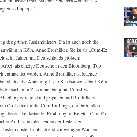
l mittlerweile seit Wochen scheitern – an der IT-
ng eines Laptops?
ung des grünen Justizministers. Da ist auch noch die
sanwältin in Köln, Anne Brorhilker. Sie ist als „Cum-Ex
seit zehn Jahren mit Deutschlands größtem
e Arbeit als einzige Deutsche in den Bloomberg „Top
sch entmachtet worden. Anne Brorhilker ist leitende
her alleine die Abteilung H der Staatsanwaltschaft Köln,
aftsstrafsachen in Zusammenhang mit Cum-Ex-
 Abteilung wird jetzt aufgespalten und Brorhilkers
nen Co-Leiter für die Cum-Ex-Frage, der ihr in allen
rfügt dieser über keinerlei Erfahrung im Bereich Cum-Ex.
licher Auffassung der beiden der Leiter der
n Justizminister Limbach erst vor wenigen Wochen