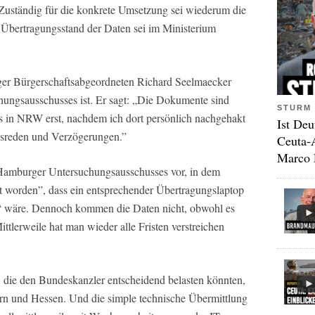
 Zuständig für die konkrete Umsetzung sei wiederum die
 Übertragungsstand der Daten sei im Ministerium
r Bürgerschaftsabgeordneten Richard Seelmaecker
hungsausschusses ist. Er sagt: „Die Dokumente sind
STURM 
 in NRW erst, nachdem ich dort persönlich nachgehakt
Ist Deu
Ausreden und Verzögerungen.”
Ceuta-
Marco 
Hamburger Untersuchungsausschusses vor, in dem
hert worden”, dass ein entsprechender Übertragungslaptop
ar“ wäre. Dennoch kommen die Daten nicht, obwohl es
ttlerweile hat man wieder alle Fristen verstreichen
die den Bundeskanzler entscheidend belasten könnten,
rn und Hessen. Und die simple technische Übermittlung