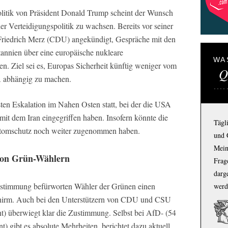
itik von Präsident Donald Trump scheint der Wunsch
r Verteidigungspolitik zu wachsen. Bereits vor seiner
riedrich Merz (CDU) angekündigt, Gespräche mit den
nnien über eine europäische nukleare
WA
n. Ziel sei es, Europas Sicherheit künftig weniger vom
Q
A abhängig zu machen.
ten Eskalation im Nahen Osten statt, bei der die USA
g mit dem Iran eingegriffen haben. Insofern könnte die
Tägl
tomschutz noch weiter zugenommen haben.
und 
Mein
von Grün-Wählern
Frage
darg
Zustimmung befürworten Wähler der Grünen einen
werd
chirm. Auch bei den Unterstützern von CDU und CSU
t) überwiegt klar die Zustimmung. Selbst bei AfD- (54
) gibt es absolute Mehrheiten, berichtet dazu aktuell