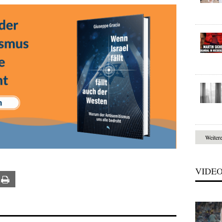
Weiter
VIDE
ail
Print