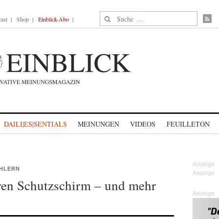
Suche nach:
ast
Shop
Einblick-Abo
DAILI|ES|SENTIALS
MEINUNGEN
VIDEOS
FEUILLETON
ÄHLERN
aren Schutzschirm – und mehr
Anzeige