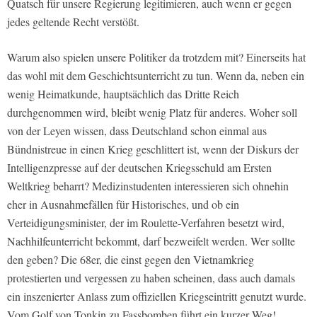
Quatsch für unsere Regierung legitimieren, auch wenn er gegen
jedes geltende Recht verstößt.
Warum also spielen unsere Politiker da trotzdem mit? Einerseits hat
das wohl mit dem Geschichtsunterricht zu tun. Wenn da, neben ein
wenig Heimatkunde, hauptsächlich das Dritte Reich
durchgenommen wird, bleibt wenig Platz für anderes. Woher soll
von der Leyen wissen, dass Deutschland schon einmal aus
Bündnistreue in einen Krieg geschlittert ist, wenn der Diskurs der
Intelligenzpresse auf der deutschen Kriegsschuld am Ersten
Weltkrieg beharrt? Medizinstudenten interessieren sich ohnehin
eher in Ausnahmefällen für Historisches, und ob ein
Verteidigungsminister, der im Roulette-Verfahren besetzt wird,
Nachhilfeunterricht bekommt, darf bezweifelt werden. Wer sollte
den geben? Die 68er, die einst gegen den Vietnamkrieg
protestierten und vergessen zu haben scheinen, dass auch damals
ein inszenierter Anlass zum offiziellen Kriegseintritt genutzt wurde.
Vom Golf von Tonkin zu Fassbomben führt ein kurzer Weg!