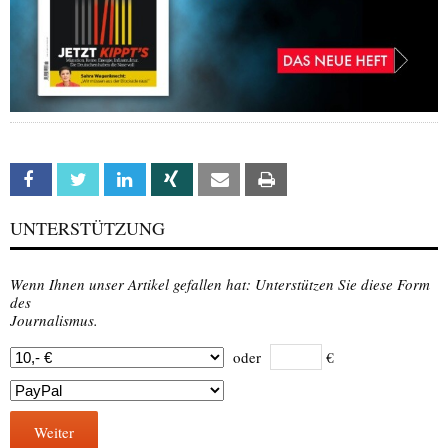
Facebook
Twitter
Linkedin
Xing
Email
Print
UNTERSTÜTZUNG
Wenn Ihnen unser Artikel gefallen hat: Unterstützen Sie diese Form
des
Journalismus.
oder
€
Weiter