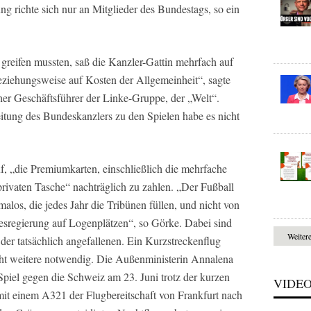
g richte sich nur an Mitglieder des Bundestags, so ein
 greifen mussten, saß die Kanzler-Gattin mehrfach auf
ziehungsweise auf Kosten der Allgemeinheit“, sagte
her Geschäftsführer der Linke-Gruppe, der „Welt“.
eitung des Bundeskanzlers zu den Spielen habe es nicht
f, „die Premiumkarten, einschließlich die mehrfache
privaten Tasche“ nachträglich zu zahlen. „Der Fußball
alos, die jedes Jahr die Tribünen füllen, und nicht von
esregierung auf Logenplätzen“, so Görke. Dabei sind
Weiter
der tatsächlich angefallenen. Ein Kurzstreckenflug
cht weitere notwendig. Die Außenministerin Annalena
iel gegen die Schweiz am 23. Juni trotz der kurzen
VIDE
it einem A321 der Flugbereitschaft von Frankfurt nach