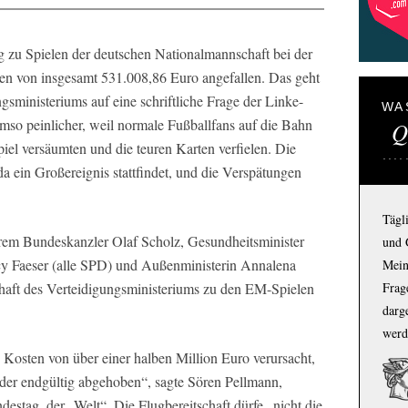
g zu Spielen der deutschen Nationalmannschaft bei der
en von insgesamt 531.008,86 Euro angefallen. Das geht
sministeriums auf eine schriftliche Frage der Linke-
WA
mso peinlicher, weil normale Fußballfans auf die Bahn
Q
iel versäumten und die teuren Karten verfielen. Die
a ein Großereignis stattfindet, und die Verspätungen
Tägl
erem Bundeskanzler Olaf Scholz, Gesundheitsminister
und 
cy Faeser (alle SPD) und Außenministerin Annalena
Mein
haft des Verteidigungsministeriums zu den EM-Spielen
Frage
darg
werd
 Kosten von über einer halben Million Euro verursacht,
oder endgültig abgehoben“, sagte Sören Pellmann,
stag, der „Welt“. Die Flugbereitschaft dürfe „nicht die