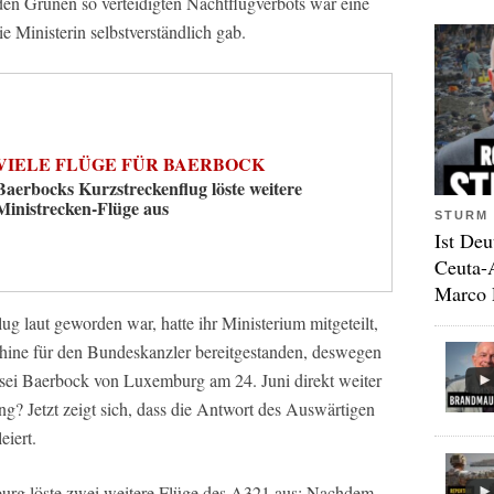
n Grünen so verteidigten Nachtflugverbots war eine
e Ministerin selbstverständlich gab.
VIELE FLÜGE FÜR BAERBOCK
Baerbocks Kurzstreckenflug löste weitere
Ministrecken-Flüge aus
STURM 
Ist Deu
Ceuta-
Marco 
 laut geworden war, hatte ihr Ministerium mitgeteilt,
hine für den Bundeskanzler bereitgestanden, deswegen
sei Baerbock von Luxemburg am 24. Juni direkt weiter
ung? Jetzt zeigt sich, dass die Antwort des Auswärtigen
eiert.
urg löste zwei weitere Flüge des A321 aus: Nachdem