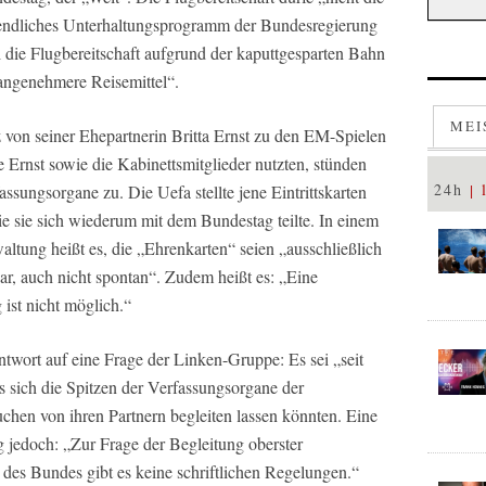
abendliches Unterhaltungsprogramm der Bundesregierung
i die Flugbereitschaft aufgrund der kaputtgesparten Bahn
„angenehmere Reisemittel“.
MEI
z von seiner Ehepartnerin Britta Ernst zu den EM-Spielen
e Ernst sowie die Kabinettsmitglieder nutzten, stünden
24h
ssungsorgane zu. Die Uefa stellte jene Eintrittskarten
e sie sich wiederum mit dem Bundestag teilte. In einem
ltung heißt es, die „Ehrenkarten“ seien „ausschließlich
r, auch nicht spontan“. Zudem heißt es: „Eine
 ist nicht möglich.“
twort auf eine Frage der Linken-Gruppe: Es sei „seit
ss sich die Spitzen der Verfassungsorgane der
chen von ihren Partnern begleiten lassen könnten. Eine
g jedoch: „Zur Frage der Begleitung oberster
des Bundes gibt es keine schriftlichen Regelungen.“