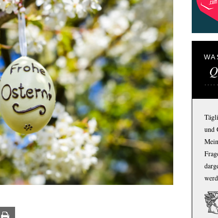
WA
Q
Tägl
und 
Mein
Frage
darg
werd
ail
Print