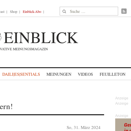
Suche nach:
ast
Shop
Einblick-Abo
DAILI|ES|SENTIALS
MEINUNGEN
VIDEOS
FEUILLETON
ern!
Anzeige
So, 31. März 2024