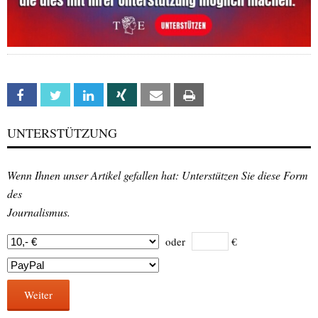
Facebook
Twitter
Linkedin
Xing
Email
Print
UNTERSTÜTZUNG
Wenn Ihnen unser Artikel gefallen hat: Unterstützen Sie diese Form
des
Journalismus.
oder
€
Weiter