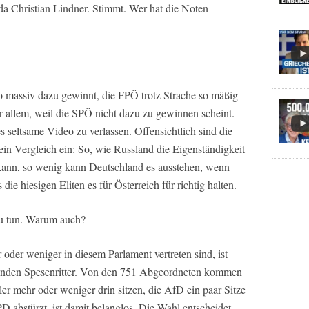
 da Christian Lindner. Stimmt. Wer hat die Noten
 massiv dazu gewinnt, die FPÖ trotz Strache so mäßig
or allem, weil die SPÖ nicht dazu zu gewinnen scheint.
es seltsame Video zu verlassen. Offensichtlich sind die
r ein Vergleich ein: So, wie Russland die Eigenständigkeit
 kann, so wenig kann Deutschland es ausstehen, wenn
ie hiesigen Eliten es für Österreich für richtig halten.
zu tun. Warum auch?
der weniger in diesem Parlament vertreten sind, ist
effenden Spesenritter. Von den 751 Abgeordneten kommen
r mehr oder weniger drin sitzen, die AfD ein paar Sitze
D abstürzt, ist damit belanglos. Die Wahl entscheidet