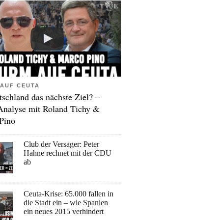
AUF CEUTA
tschland das nächste Ziel? –
Analyse mit Roland Tichy &
Pino
Club der Versager: Peter
Hahne rechnet mit der CDU
ab
Ceuta-Krise: 65.000 fallen in
die Stadt ein – wie Spanien
ein neues 2015 verhindert