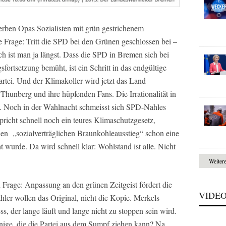
rben Opas Sozialisten mit grün gestrichenem
ie Frage: Tritt die SPD bei den Grünen geschlossen bei –
h ist man ja längst. Dass die SPD in Bremen sich bei
rtsetzung bemüht, ist ein Schritt in das endgültige
artei. Und der Klimakoller wird jetzt das Land
 Thunberg und ihre hüpfenden Fans. Die Irrationalität in
nt. Noch in der Wahlnacht schmeisst sich SPD-Nahles
richt schnell noch ein teures Klimaschutzgesetz,
en „sozialverträglichen Braunkohleausstieg“ schon eine
wurde. Da wird schnell klar: Wohlstand ist alle. Nicht
Weiter
 Frage: Anpassung an den grünen Zeitgeist fördert die
VIDE
ähler wollen das Original, nicht die Kopie. Merkels
s, der lange läuft und lange nicht zu stoppen sein wird.
ige, die die Partei aus dem Sumpf ziehen kann? Na,