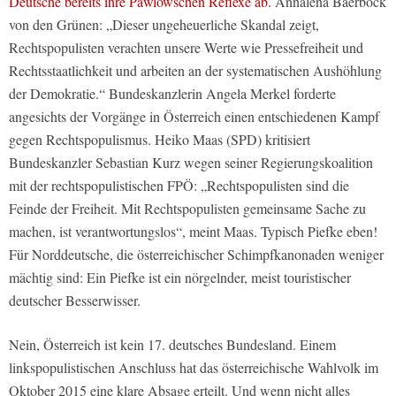
Deutsche bereits ihre Pawlowschen Reflexe ab.
Annalena Baerbock
von den Grünen: „Dieser ungeheuerliche Skandal zeigt,
Rechtspopulisten verachten unsere Werte wie Pressefreiheit und
Rechtsstaatlichkeit und arbeiten an der systematischen Aushöhlung
der Demokratie.“ Bundeskanzlerin Angela Merkel forderte
angesichts der Vorgänge in Österreich einen entschiedenen Kampf
gegen Rechtspopulismus. Heiko Maas (SPD) kritisiert
Bundeskanzler Sebastian Kurz wegen seiner Regierungskoalition
mit der rechtspopulistischen FPÖ: „Rechtspopulisten sind die
Feinde der Freiheit. Mit Rechtspopulisten gemeinsame Sache zu
machen, ist verantwortungslos“, meint Maas. Typisch Piefke eben!
Für Norddeutsche, die österreichischer Schimpfkanonaden weniger
mächtig sind: Ein Piefke ist ein nörgelnder, meist touristischer
deutscher Besserwisser.
Nein, Österreich ist kein 17. deutsches Bundesland. Einem
linkspopulistischen Anschluss hat das österreichische Wahlvolk im
Oktober 2015 eine klare Absage erteilt. Und wenn nicht alles