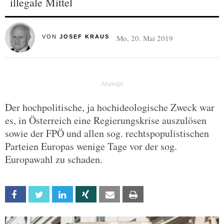
illegale Mittel
Mo, 20. Mai 2019
VON
JOSEF KRAUS
Der hochpolitische, ja hochideologische Zweck war
es, in Österreich eine Regierungskrise auszulösen
sowie der FPÖ und allen sog. rechtspopulistischen
Parteien Europas wenige Tage vor der sog.
Europawahl zu schaden.
Facebook
Twitter
Linkedin
Xing
Email
Print