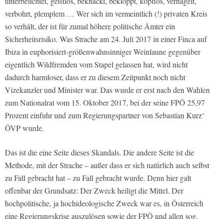
unterbelichtet, geistlos, beknackt, bekloppt, kopflos, vernagelt,
verbohrt, plemplem … Wer sich im vermeintlich (!) privaten Kreis
so verhält, der ist für zumal höhere politische Ämter ein
Sicherheitsrisiko. Was Strache am 24. Juli 2017 in einer Finca auf
Ibiza in euphorisiert-größenwahnsinniger Weinlaune gegenüber
eigentlich Wildfremden vom Stapel gelassen hat, wird nicht
dadurch harmloser, dass er zu diesem Zeitpunkt noch nicht
Vizekanzler und Minister war. Das wurde er erst nach den Wahlen
zum Nationalrat vom 15. Oktober 2017, bei der seine FPÖ 25,97
Prozent einfuhr und zum Regierungspartner von Sebastian Kurz‘
ÖVP wurde.
Das ist die eine Seite dieses Skandals. Die andere Seite ist die
Methode, mit der Strache – außer dass er sich natürlich auch selbst
zu Fall gebracht hat – zu Fall gebracht wurde. Denn hier galt
offenbar der Grundsatz: Der Zweck heiligt die Mittel. Der
hochpolitische, ja hochideologische Zweck war es, in Österreich
eine Regierungskrise auszulösen sowie der FPÖ und allen sog.