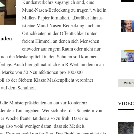
Kundenverkehrs zugänglich sind, eine
Mund-Nasen-Bedeckung zu tragen“, wird in
Müllers Papier formuliert. „Darüber hinaus
ist eine Mund-Nasen-Bedeckung auch an
Örtlichkeiten in der Öffentlichkeit unter
naden
freiem Himmel, an denen sich Menschen
entweder auf engem Raum oder nicht nur
Auch die Maskenpflicht in den Schulen soll kommen,
ertige. Auch hier gilt natürlich ein R-Wert, an dem man
he Marke von 50 Neuinfektionen pro 100.000
oll ab der Siebten Klasse Maskenpflicht verordnet
Weiter
h auf dem Schulhof.
 die Ministerpräsidenten erneut zur Konferenz
VIDE
der den Ton angeben. Wer sich über das Scheitern von
Woche freute, tat dies also zu früh. Dass die
ag also wohl weniger daran, dass sie Merkels
ten. Es ging wohl um ihr Ego. Das Problem war nicht die