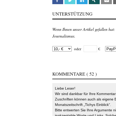
Facebook
Twitter
Linkedin
Xing
Em
UNTERSTÜTZUNG
Wenn Ihnen unser Artikel gefallen hat:
Journalismus.
oder
€
KOMMENTARE
( 52 )
Liebe Leser!
Wir sind dankbar für Ihre Kommentare
Zuschriften können auch als eigene B
Monatszeitschrift „Tichys Einblick“.
Bitte entwerten Sie Ihre Argumente n
inakzeptable Worte und Links. Solche