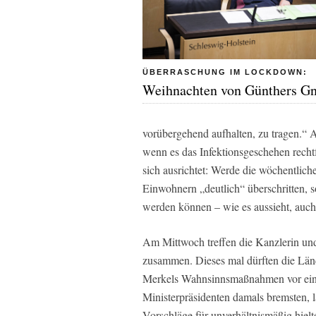
ÜBERRASCHUNG IM LOCKDOWN:
Weihnachten von Günthers G
vorübergehend aufhalten, zu tragen.“ 
wenn es das Infektionsgeschehen rechtf
sich ausrichtet: Werde die wöchentlic
Einwohnern „deutlich“ überschritten, s
werden können – wie es aussieht, auc
Am Mittwoch treffen die Kanzlerin und
zusammen. Dieses mal dürften die Län
Merkels Wahnsinnsmaßnahmen vor einer 
Ministerpräsidenten damals bremsten, l
Vorschläge für unverhältnismäßig hiel