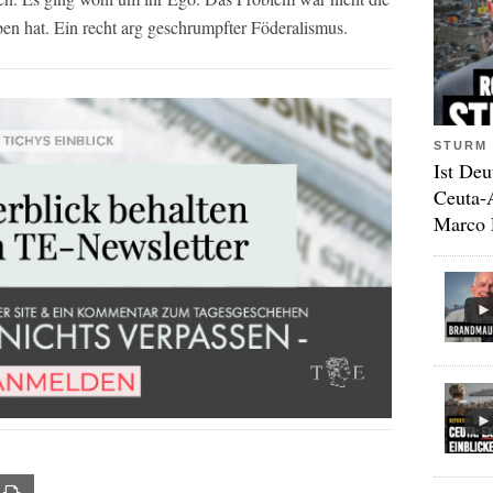
ben hat. Ein recht arg geschrumpfter Föderalismus.
STURM 
Ist Deu
Ceuta-
Marco 