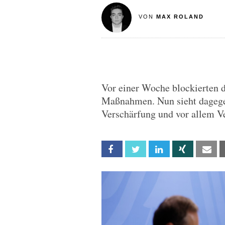
VON
MAX ROLAND
Vor einer Woche blockierten 
Maßnahmen. Nun sieht dagegen
Verschärfung und vor allem V
Facebook
Twitter
Linkedin
Xing
Em