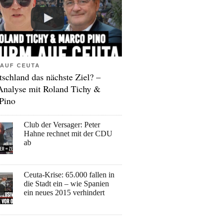
AUF CEUTA
tschland das nächste Ziel? –
Analyse mit Roland Tichy &
Pino
Club der Versager: Peter
Hahne rechnet mit der CDU
ab
Ceuta-Krise: 65.000 fallen in
die Stadt ein – wie Spanien
ein neues 2015 verhindert