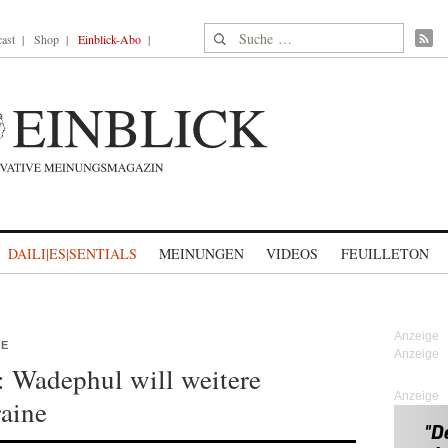
Suche nach:
ast
Shop
Einblick-Abo
DAILI|ES|SENTIALS
MEINUNGEN
VIDEOS
FEUILLETON
NE
t: Wadephul will weitere
Anzeige
raine