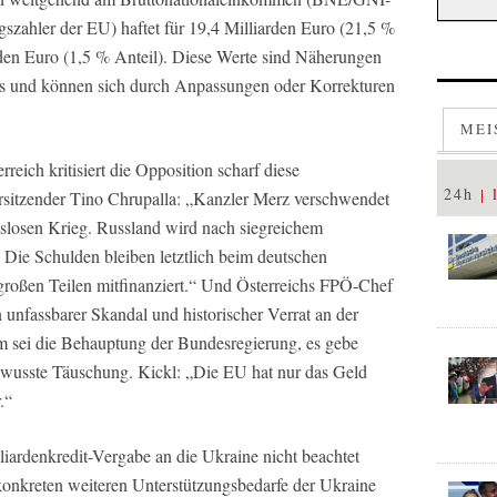
gszahler der EU) haftet für 19,4 Milliarden Euro (21,5 %
arden Euro (1,5 % Anteil). Diese Werte sind Näherungen
ls und können sich durch Anpassungen oder Korrekturen
MEI
reich kritisiert die Opposition scharf diese
24h
sitzender Tino Chrupalla: „Kanzler Merz verschwendet
tslosen Krieg. Russland wird nach siegreichem
 Die Schulden bleiben letztlich beim deutschen
großen Teilen mitfinanziert.“ Und Österreichs FPÖ-Chef
n unfassbarer Skandal und historischer Verrat an der
em sei die Behauptung der Bundesregierung, es gebe
ewusste Täuschung. Kickl: „Die EU hat nur das Geld
.“
lliardenkredit-Vergabe an die Ukraine nicht beachtet
konkreten weiteren Unterstützungsbedarfe der Ukraine