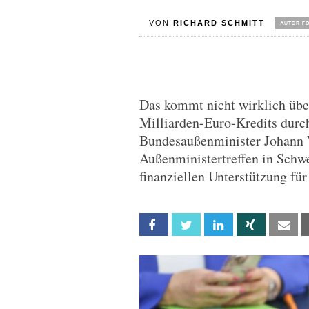
VON
RICHARD SCHMITT
Das kommt nicht wirklich übe
Milliarden-Euro-Kredits dur
Bundesaußenminister Johann
Außenministertreffen in Schw
finanziellen Unterstützung für
Facebook
Twitter
Linkedin
Xing
Em