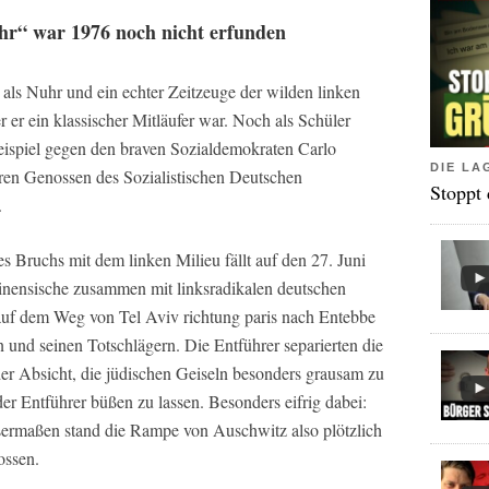
hr“ war 1976 noch nicht erfunden
als Nuhr und ein echter Zeitzeuge der wilden linken
er er ein klassischer Mitläufer war. Noch als Schüler
eispiel gegen den braven Sozialdemokraten Carlo
DIE LA
eren Genossen des Sozialistischen Deutschen
Stoppt
.
 Bruchs mit dem linken Milieu fällt auf den 27. Juni
inensische zusammen mit linksradikalen deutschen
auf dem Weg von Tel Aviv richtung paris nach Entebbe
 und seinen Totschlägern. Die Entführer separierten die
der Absicht, die jüdischen Geiseln besonders grausam zu
der Entführer büßen zu lassen. Besonders eifrig dabei:
sermaßen stand die Rampe von Auschwitz also plötzlich
ossen.