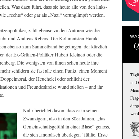
len. Was dazu führt, dass sie heute alle von den links-
ie „rechts“ oder gar als „Nazi“ verunglimpft werden.
zenpolitiker, zählt ebenso zu den Autoren wie die
WA
Nuhr und Andreas Rebers. Die Kolumnisten Harald
Q
ben ebenso zum Sammelband beigetragen, der kürzlich
der, der Ex-Grünen-Politiker Hubert Kleinert oder die
nberg. Die wenigsten von ihnen sehen heute ihre
lmehr schildern sie fast alle einen Punkt, einen Moment
Tägl
 Doppelmoral, der Heuchelei oder schlicht der
und 
anisationen und Freundeskreise wund stießen – und ihr
Mein
te.
Frage
darg
Nuhr berichtet davon, dass er in seinen
werd
Zwanzigern, also in den 80er Jahren, „das
Gemeinschaftsgefühl in einer Blase“ genoss,
die sich „moralisch überlegen“ fühlte. Erste