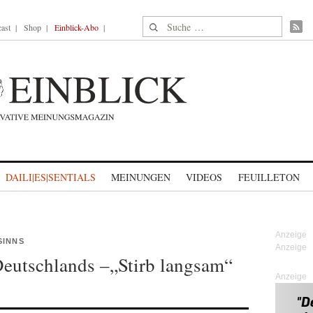
Suche nach:
ast
Shop
Einblick-Abo
DAILI|ES|SENTIALS
MEINUNGEN
VIDEOS
FEUILLETON
SINNS
eutschlands –„Stirb langsam“
Anzeige