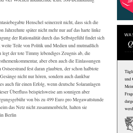
ntasiebegabte Henschel seinerzeit nicht, dass sich die
 Jahrzehnte später nicht mehr nur auf das harte linke
WA
ung der Rationalität durch das Selbstgefühl findet sich
Q
mmt weite Teile von Politik und Medien und mutmaßlich
 legt der tote Timmy lebendiges Zeugnis ab, die
agesthemenkommentar, aber eben auch die Einlassungen
 Ostseestrand fest daran glaubten, der schon halbtote
Tägl
Gesänge nicht nur hören, sondern auch dankbar
und 
es auch für einen Erfolg, wenn deutsche Solaranlagen
Mein
ieser Überfluss beispielsweise am sonnigen aber
Frage
orgungsgebühr von bis zu 499 Euro pro Megawattstunde
darg
eim das Netz nicht zusammenbricht, halten sie
werd
in Berlin