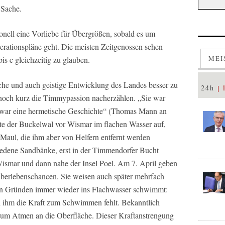
 Sache.
ionell eine Vorliebe für Übergrößen, sobald es um
rationspläne geht. Die meisten Zeitgenossen sehen
MEI
is c gleichzeitig zu glauben.
che und auch geistige Entwicklung des Landes besser zu
24h
e noch kurz die Timmypassion nacherzählen. „Sie war
e war eine hermetische Geschichte“ (Thomas Mann an
te der Buckelwal vor Wismar im flachen Wasser auf,
 Maul, die ihm aber von Helfern entfernt werden
hiedene Sandbänke, erst in der Timmendorfer Bucht
Wismar und dann nahe der Insel Poel. Am 7. April geben
Überlebenschancen. Sie weisen auch später mehrfach
ten Gründen immer wieder ins Flachwasser schwimmt:
l ihm die Kraft zum Schwimmen fehlt. Bekanntlich
um Atmen an die Oberfläche. Dieser Kraftanstrengung