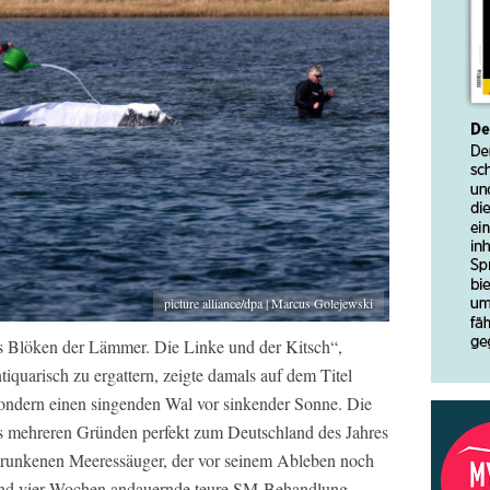
picture alliance/dpa | Marcus Golejewski
 Blöken der Lämmer. Die Linke und der Kitsch“,
iquarisch zu ergattern, zeigte damals auf dem Titel
ndern einen singenden Wal vor sinkender Sonne. Die
 aus mehreren Gründen perfekt zum Deutschland des Jahres
trunkenen Meeressäuger, der vor seinem Ableben noch
 und vier Wochen andauernde teure SM-Behandlung