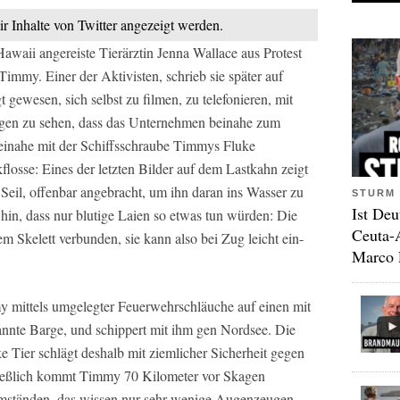
ir Inhalte von Twitter angezeigt werden.
Hawaii angereiste Tierärztin Jenna Wallace aus Protest
my. Einer der Aktivisten, schrieb sie später auf
t gewesen, sich selbst zu filmen, zu telefonieren, mit
gen zu sehen, dass das Unternehmen beinahe zum
inahe mit der Schiffsschraube Timmys Fluke
losse: Eines der letzten Bilder auf dem Lastkahn zeigt
Seil, offenbar angebracht, um ihn daran ins Wasser zu
STURM 
Ist Deu
 hin, dass nur blutige Laien so etwas tun würden: Die
Ceuta-
m Skelett verbunden, sie kann also bei Zug leicht ein-
Marco 
y mittels umgelegter Feuerwehrschläuche auf einen mit
annte Barge, und schippert mit ihm gen Nordsee. Die
 Tier schlägt deshalb mit ziemlicher Sicherheit gegen
ließlich kommt Timmy 70 Kilometer vor Skagen
mständen, das wissen nur sehr wenige Augenzeugen.