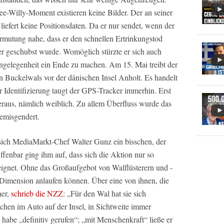
-Willy-Moment existieren keine Bilder. Der an seiner
efert keine Positionsdaten. Da er nur sendet, wenn der
rmutung nahe, dass er den schnellen Ertrinkungstod
r geschubst wurde. Womöglich stürzte er sich auch
Angelegenheit ein Ende zu machen. Am 15. Mai treibt der
n Buckelwals vor der dänischen Insel Anholt. Es handelt
 Identifizierung taugt der GPS-Tracker immerhin. Erst
 heraus, nämlich weiblich. Zu allem Überfluss wurde das
emisgendert.
sich MediaMarkt-Chef Walter Gunz ein bisschen, der
ffenbar ging ihm auf, dass sich die Aktion nur so
 eignet. Ohne das Großaufgebot von Walflüsterern und -
er Dimension anlaufen können. Über eine von ihnen, die
her,
schrieb die NZZ
: „Für den Wal hat sie sich
ochen im Auto auf der Insel, in Sichtweite immer
habe „definitiv gerufen“; „mit Menschenkraft“ ließe er