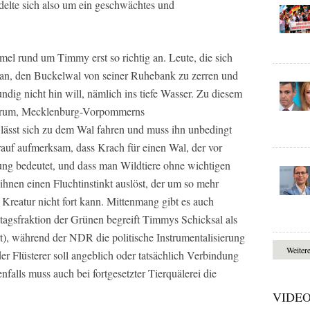
delte sich also um ein geschwächtes und
mel rund um Timmy erst so richtig an. Leute, die sich
Plan, den Buckelwal von seiner Ruhebank zu zerren und
ndig nicht hin will, nämlich ins tiefe Wasser. Zu diesem
herum, Mecklenburg-Vorpommerns
 lässt sich zu dem Wal fahren und muss ihn unbedingt
auf aufmerksam, dass Krach für einen Wal, der vor
ung bedeutet, und dass man Wildtiere ohne wichtigen
 ihnen einen Fluchtinstinkt auslöst, der um so mehr
Kreatur nicht fort kann. Mittenmang gibt es auch
stagsfraktion der Grünen begreift Timmys Schicksal als
, während der NDR die politische Instrumentalisierung
Weiter
er Flüsterer soll angeblich oder tatsächlich Verbindung
nfalls muss auch bei fortgesetzter Tierquälerei die
VIDE