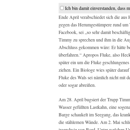
Ich bin damit einverstanden, dass m
Ende April verabschiedet sich die aus 
gegen das Herumgestümpere rund um Tim
Facebook, sei „so sehr damit beschäftig
Timmy zu sprechen und ihm in die Au
Abschluss gekommen wäre: Er hätte be
überfahren.“ Apropos Fluke, also Heckf
später ein um die Fluke geschlungenes 
ziehen. Ein Biologe wies später darauf
Fluke des Wals sei nämlich nicht mit de
oder sogar abreißen.
Am 28. April bugsiert der Trupp Timm
Wasser gefüllten Lastkahn, eine sogen
Barge schaukelt im Seegang, das kranke
die stählernen Wände. Am 2. Mai sch
irgendwie von Bord. Unter welchen U