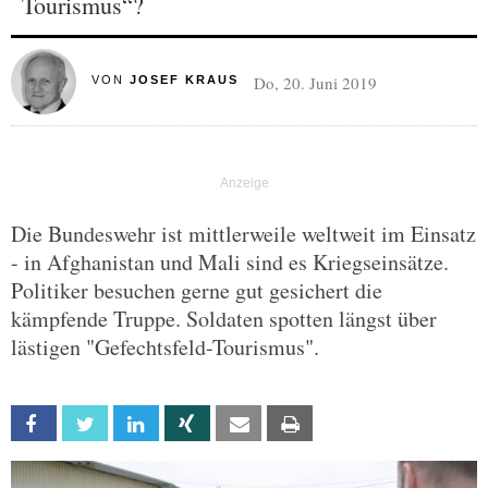
Tourismus“?
Do, 20. Juni 2019
VON
JOSEF KRAUS
Die Bundeswehr ist mittlerweile weltweit im Einsatz
- in Afghanistan und Mali sind es Kriegseinsätze.
Politiker besuchen gerne gut gesichert die
kämpfende Truppe. Soldaten spotten längst über
lästigen "Gefechtsfeld-Tourismus".
Facebook
Twitter
Linkedin
Xing
Email
Print