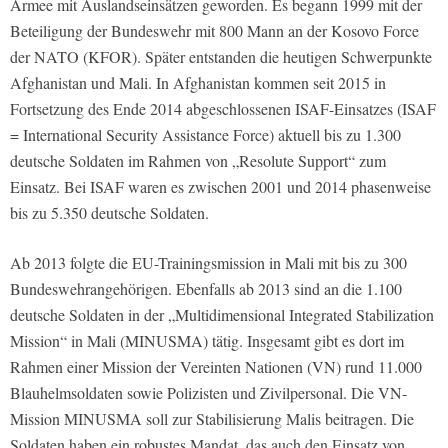
Armee mit Auslandseinsätzen geworden. Es begann 1999 mit der
Beteiligung der Bundeswehr mit 800 Mann an der Kosovo Force
der NATO (KFOR). Später entstanden die heutigen Schwerpunkte
Afghanistan und Mali. In Afghanistan kommen seit 2015 in
Fortsetzung des Ende 2014 abgeschlossenen ISAF-Einsatzes (ISAF
= International Security Assistance Force) aktuell bis zu 1.300
deutsche Soldaten im Rahmen von „Resolute Support“ zum
Einsatz. Bei ISAF waren es zwischen 2001 und 2014 phasenweise
bis zu 5.350 deutsche Soldaten.
Ab 2013 folgte die EU-Trainingsmission in Mali mit bis zu 300
Bundeswehrangehörigen. Ebenfalls ab 2013 sind an die 1.100
deutsche Soldaten in der „Multidimensional Integrated Stabilization
Mission“ in Mali (MINUSMA) tätig. Insgesamt gibt es dort im
Rahmen einer Mission der Vereinten Nationen (VN) rund 11.000
Blauhelmsoldaten sowie Polizisten und Zivilpersonal. Die VN-
Mission MINUSMA soll zur Stabilisierung Malis beitragen. Die
Soldaten haben ein robustes Mandat, das auch den Einsatz von