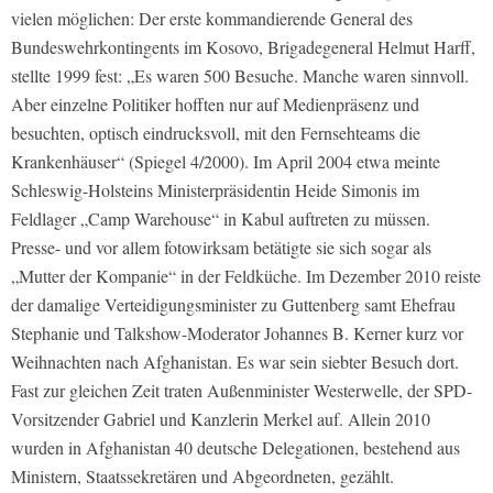
vielen möglichen: Der erste kommandierende General des
Bundeswehrkontingents im Kosovo, Brigadegeneral Helmut Harff,
stellte 1999 fest: „Es waren 500 Besuche. Manche waren sinnvoll.
Aber einzelne Politiker hofften nur auf Medienpräsenz und
besuchten, optisch eindrucksvoll, mit den Fernsehteams die
Krankenhäuser“ (Spiegel 4/2000). Im April 2004 etwa meinte
Schleswig-Holsteins Ministerpräsidentin Heide Simonis im
Feldlager „Camp Warehouse“ in Kabul auftreten zu müssen.
Presse- und vor allem fotowirksam betätigte sie sich sogar als
„Mutter der Kompanie“ in der Feldküche. Im Dezember 2010 reiste
der damalige Verteidigungsminister zu Guttenberg samt Ehefrau
Stephanie und Talkshow-Moderator Johannes B. Kerner kurz vor
Weihnachten nach Afghanistan. Es war sein siebter Besuch dort.
Fast zur gleichen Zeit traten Außenminister Westerwelle, der SPD-
Vorsitzender Gabriel und Kanzlerin Merkel auf. Allein 2010
wurden in Afghanistan 40 deutsche Delegationen, bestehend aus
Ministern, Staatssekretären und Abgeordneten, gezählt.