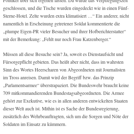
Politiker über sich ergehen lassen. Da wurde das Verpflegungszelt
geschlossen, und die Tische wurden eingedeckt wie in einen Fünf-
Sterne-Hotel. Zelte wurden extra klimatisiert …“ Ein anderer, nicht
namentlich in Erscheinung getretener Soldat kommentierte die
„plumpe Eigen-PR vieler Besucher und ihrer Hofberichterstatter“
mit der Bemerkung: „Fehlt nur noch Frau Katzenberger.“
Müssen all diese Besuche sein? Ja, soweit es Dienstaufsicht und
Fürsorgepflicht gebieten. Das heißt aber nicht, dass im wahrsten
Sinn des Wortes Heerscharen von Abgeordneten mit Journalisten
im Tross anreisen. Damit wird der Begriff bzw. das Prinzip
„Parlamentsarmee“ überstrapaziert. Die Bundeswehr braucht keine
709 mitkommandierenden Bundestagsabgeordneten. Die Armee
gehört zur Exekutive, wie es in allen anderen entwickelten Staaten
dieser Welt auch ist. Mithin ist es Sache der Bundesregierung,
zusätzlich des Wehrbeauftragten, sich um die Sorgen und Nöte der
Soldaten im Einsatz zu kümmern.