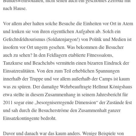
Bundeswehrsoldaten, nicht selten auch ein geschöntes Zerrbild mit
nach Hause.
Vor allem aber halten solche Besuche die Einheiten vor Ort in Atem
und lenken sie von ihren eigentlichen Aufgaben ab. Solch ein
Gefechtsfeldtourismus (Soldatenjargon!) von Politik und Medien ist
insofern vor Ort ungern gesehen. Was bekommen die Besucher
auch zu sehen? In den Feldlagern etablierte Fitnesssalons,
Tanzkurse und Beachclubs vermitteln einen bizarren Eindruck der
Einsatzrealitäten. Von den zum Teil erheblichen Spannungen
innerhalb der Truppe und vor allem außerhalb der Camps ist kaum
was zu spüren. Der damalige Wehrbeauftragte Hellmut Königshaus
etwa stellte in diesem Zusammenhang in seinem Jahresbericht für
2011 sogar eine „besorgniserregende Dimension“ der Zustände fest
und sah durch die Besucherströme den Zusammenhalt ganzer
Einsatzkontingente bedroht.
Davor und danach war das kaum anders. Wenige Beispiele von