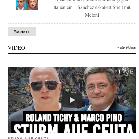
Italien ein – Sánchez eskaliert Streit mit
Meloni
Weitere >>
VIDEO
» alle Videos
STURM AUF CEUTA