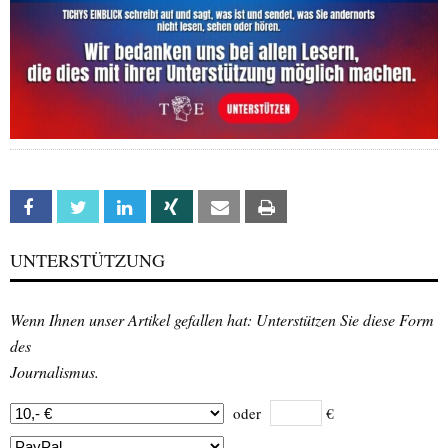
Facebook
Twitter
Linkedin
Xing
Email
Print
UNTERSTÜTZUNG
Wenn Ihnen unser Artikel gefallen hat: Unterstützen Sie diese Form
des
Journalismus.
oder
€