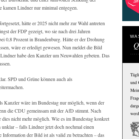
e kamen Lindner nur minimal entgegen.
rtgesetzt, hätte er 2025 nicht mehr zur Wahl antreten
gst der FDP gezeigt, wo sie nach drei Jahren
WA
: bei 0,8 Prozent in Brandenburg. Hätte er der Drohung
Q
assen, wäre er erledigt gewesen. Nun meldet die Bild
: Lindner habe den Kanzler um Neuwahlen gebeten. Das
assen.
Tägl
nklar. SPD und Grüne können auch als
und 
eitermachen.
Mein
Frage
ls Kanzler wäre im Bundestag nur möglich, wenn der
darg
er wenn die CDU gemeinsam mit der AfD stimmt. Nach
werd
dies nicht mehr möglich. Wie es im Bundestag konkret
unklar – falls Lindner jetzt doch nochmal einen
 Information der Bild ist als valid zu betrachten – das