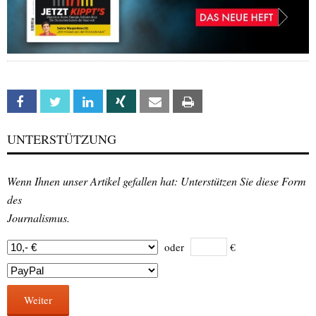
Facebook
Twitter
Linkedin
Xing
Email
Print
UNTERSTÜTZUNG
Wenn Ihnen unser Artikel gefallen hat: Unterstützen Sie diese Form
des
Journalismus.
oder
€
Weiter