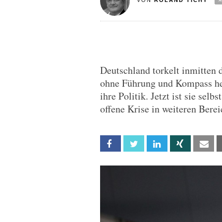
VON
ROLAND TICHY
Deutschland torkelt inmitten 
ohne Führung und Kompass her
ihre Politik. Jetzt ist sie selb
offene Krise in weiteren Berei
Facebook
Twitter
Linkedin
Xing
Em