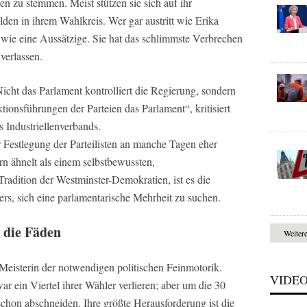
en zu stemmen. Meist stützen sie sich auf ihr
den in ihrem Wahlkreis. Wer gar austritt wie Erika
 wie eine Aussätzige. Sie hat das schlimmste Verbrechen
verlassen.
icht das Parlament kontrolliert die Regierung, sondern
ktionsführungen der Parteien das Parlament“, kritisiert
s Industriellenverbands.
 Festlegung der Parteilisten an manche Tagen eher
 ähnelt als einem selbstbewussten,
Tradition der Westminster-Demokratien, ist es die
s, sich eine parlamentarische Mehrheit zu suchen.
t die Fäden
Weiter
Meisterin der notwendigen politischen Feinmotorik.
VIDE
r ein Viertel ihrer Wähler verlieren; aber um die 30
chon abschneiden. Ihre größte Herausforderung ist die