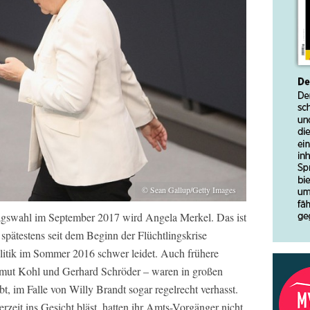
© Sean Gallup/Getty Images
agswahl im September 2017 wird Angela Merkel. Das ist
 spätestens seit dem Beginn der Flüchtlingskrise
itik im Sommer 2016 schwer leidet. Auch frühere
mut Kohl und Gerhard Schröder – waren in großen
t, im Falle von Willy Brandt sogar regelrecht verhasst.
rzeit ins Gesicht bläst, hatten ihr Amts-Vorgänger nicht