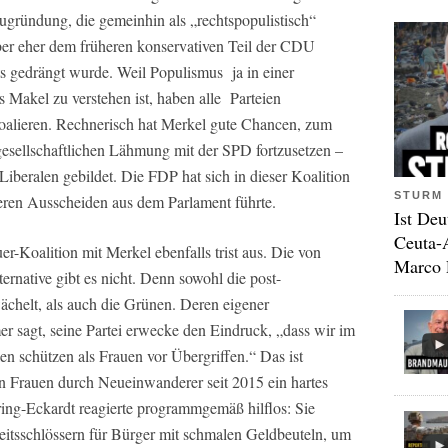
ugründung, die gemeinhin als „rechtspopulistisch“
aber eher dem früheren konservativen Teil der CDU
its gedrängt wurde. Weil Populismus ja in einer
 Makel zu verstehen ist, haben alle Parteien
oalieren. Rechnerisch hat Merkel gute Chancen, zum
 gesellschaftlichen Lähmung mit der SPD fortzusetzen –
 Liberalen gebildet. Die FDP hat sich in dieser Koalition
STURM 
eren Ausscheiden aus dem Parlament führte.
Ist Deu
Ceuta-
r-Koalition mit Merkel ebenfalls trist aus. Die von
Marco 
ernative gibt es nicht. Denn sowohl die post-
chelt, als auch die Grünen. Deren eigener
r sagt, seine Partei erwecke den Eindruck, „dass wir im
len schützen als Frauen vor Übergriffen.“ Das ist
n Frauen durch Neueinwanderer seit 2015 ein hartes
ring-Eckardt reagierte programmgemäß hilflos: Sie
itsschlössern für Bürger mit schmalen Geldbeuteln, um