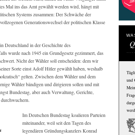
rtes Mal ins das Amt gewählt werden wird, hängt mit
olitischen Systems zusammen: Der Schwäche der
vollzogenen Generationswechsel der politischen Klasse
WA
Q
s in Deutschland in der Geschichte des
falls wurde nach 1945 ein Grundgesetz gezimmert, das
chwert. Nicht der Wähler soll entscheiden: dem wir
seiner Sorte einst Adolf Hitler gewählt haben, weshalb
Tägl
mokratisch“ gelten. Zwischen dem Wähler und dem
und 
ornige Wähler bändigen und dirigieren sollen und mit
Mein
längst Bundestag, aber auch Verwaltung, Gerichte,
Frage
 durchwuchern.
darg
werd
Im Deutschen Bundestag koalieren Parteien
miteinander, weil seit den Tagen des
legendären Gründungskanzlers Konrad
N