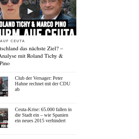
AUF CEUTA
tschland das nächste Ziel? –
Analyse mit Roland Tichy &
Pino
Club der Versager: Peter
Hahne rechnet mit der CDU
ab
Ceuta-Krise: 65.000 fallen in
die Stadt ein – wie Spanien
ein neues 2015 verhindert