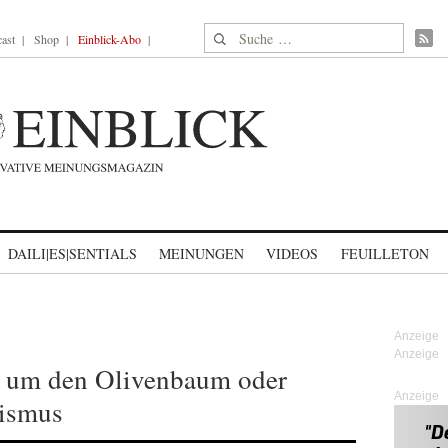
Suche nach:
ast
Shop
Einblick-Abo
DAILI|ES|SENTIALS
MEINUNGEN
VIDEOS
FEUILLETON
z um den Olivenbaum oder
Anzeige
lismus