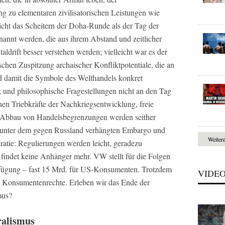
g zu elementaren zivilisatorischen Leistungen wie
icht das Scheitern der Doha-Runde als der Tag der
annt werden, die aus ihrem Abstand und zeitlicher
taldrift besser verstehen werden; vielleicht war es der
chen Zuspitzung archaischer Konfliktpotentiale, die an
 damit die Symbole des Welthandels konkret
ot; und philosophische Fragestellungen nicht an den Tag
hen Triebkräfte der Nachkriegsentwicklung, freie
d Abbau von Handelsbegrenzungen werden seither
et unter dem gegen Russland verhängten Embargo und
Weiter
ratie: Regulierungen werden leicht, geradezu
 findet keine Anhänger mehr. VW stellt für die Folgen
rfügung – fast 15 Mrd. für US-Konsumenten. Trotzdem
VIDE
e Konsumentenrechte. Erleben wir das Ende der
mus?
ralismus