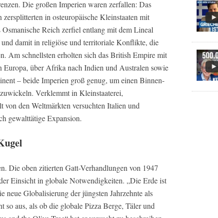
renzen. Die großen Imperien waren zerfallen: Das
ersplitterten in osteuropäische Kleinstaaten mit
s Osmanische Reich zerfiel entlang mit dem Lineal
d damit in religiöse und territoriale Konflikte, die
en. Am schnellsten erholten sich das British Empire mit
Europa, über Afrika nach Indien und Australen sowie
inent – beide Imperien groß genug, um einen Binnen-
bzuwickeln. Verklemmt in Kleinstaaterei,
 von den Weltmärkten versuchten Italien und
ch gewalttätige Expansion.
 Kugel
gen. Die oben zitierten Gatt-Verhandlungen von 1947
er Einsicht in globale Notwendigkeiten. „Die Erde ist
e neue Globalisierung der jüngsten Jahrzehnte als
t so aus, als ob die globale Pizza Berge, Täler und