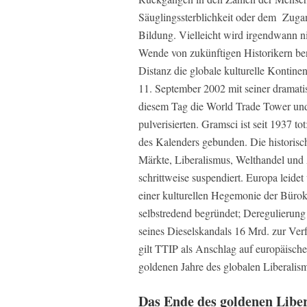
Säuglingssterblichkeit oder dem Zugan
Bildung. Vielleicht wird irgendwann n
Wende von zukünftigen Historikern ben
Distanz die globale kulturelle Kontinen
11. September 2002 mit seiner dramatis
diesem Tag die World Trade Tower und
pulverisierten. Gramsci ist seit 1937 t
des Kalenders gebunden. Die historisc
Märkte, Liberalismus, Welthandel un
schrittweise suspendiert. Europa leid
einer kulturellen Hegemonie der Bürok
selbstredend begründet; Deregulierung
seines Dieselskandals 16 Mrd. zur Ve
gilt TTIP als Anschlag auf europäisch
goldenen Jahre des globalen Liberalis
Das Ende des goldenen Libe