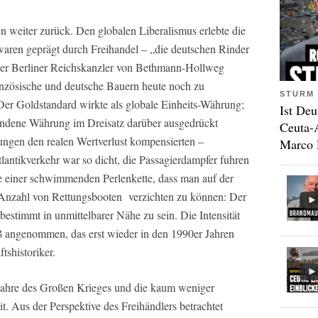
en weiter zurück. Den globalen Liberalismus erlebte die
 waren geprägt durch Freihandel – „die deutschen Rinder
iger Berliner Reichskanzler von Bethmann-Hollweg
ranzösische und deutsche Bauern heute noch zu
STURM 
er Goldstandard wirkte als globale Einheits-Währung;
Ist Deu
bundene Währung im Dreisatz darüber ausgedrückt
Ceuta-
gen den realen Wertverlust kompensierten –
Marco 
lantikverkehr war so dicht, die Passagierdampfer fuhren
e einer schwimmenden Perlenkette, dass man auf der
e Anzahl von Rettungsbooten verzichten zu können: Der
bestimmt in unmittelbarer Nähe zu sein. Die Intensität
ß angenommen, das erst wieder in den 1990er Jahren
tshistoriker.
Jahre des Großen Krieges und die kaum weniger
. Aus der Perspektive des Freihändlers betrachtet