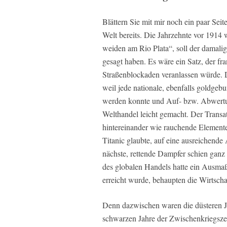
Blättern Sie mit mir noch ein paar Seit
Welt bereits. Die Jahrzehnte vor 1914
weiden am Rio Plata“, soll der damal
gesagt haben. Es wäre ein Satz, der f
Straßenblockaden veranlassen würde. D
weil jede nationale, ebenfalls goldge
werden konnte und Auf- bzw. Abwertun
Welthandel leicht gemacht. Der Transat
hintereinander wie rauchende Element
Titanic glaubte, auf eine ausreichend
nächste, rettende Dampfer schien ganz 
des globalen Handels hatte ein Ausma
erreicht wurde, behaupten die Wirtschaf
Denn dazwischen waren die düsteren 
schwarzen Jahre der Zwischenkriegszeit