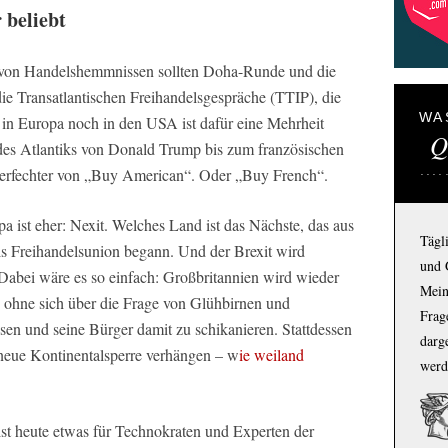
 beliebt
von Handelshemmnissen sollten Doha-Runde und die
ie Transatlantischen Freihandelsgespräche (TTIP), die
WA
r in Europa noch in den USA ist dafür eine Mehrheit
Q
n des Atlantiks von Donald Trump bis zum französischen
Verfechter von „Buy American“. Oder „Buy French“.
pa ist eher: Nexit. Welches Land ist das Nächste, das aus
Tägl
ls Freihandelsunion begann. Und der Brexit wird
und 
. Dabei wäre es so einfach: Großbritannien wird wieder
Mein
, ohne sich über die Frage von Glühbirnen und
Frage
sen und seine Bürger damit zu schikanieren. Stattdessen
darg
 neue Kontinentalsperre verhängen – w
ie weiland
werd
st heute etwas für Technokraten und Experten der