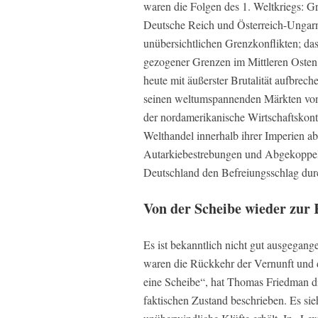
waren die Folgen des 1. Weltkriegs: G
Deutsche Reich und Österreich-Ungarn z
unübersichtlichen Grenzkonflikten; da
gezogener Grenzen im Mittleren Osten un
heute mit äußerster Brutalität aufbrech
seinen weltumspannenden Märkten von 
der nordamerikanische Wirtschaftskont
Welthandel innerhalb ihrer Imperien a
Autarkiebestrebungen und Abgekoppelt
Deutschland den Befreiungsschlag dur
Von der Scheibe wieder zur
Es ist bekanntlich nicht gut ausgegan
waren die Rückkehr der Vernunft und d
eine Scheibe“, hat Thomas Friedman di
faktischen Zustand beschrieben. Es sieh