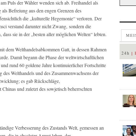
 am Puls der Wähler wenden sich ab. Freihandel als
g als Befreiung aus den engen Grenzen des
ffensichtlich die „kulturelle Hegemonie“ verloren. Der
sci verstand darunter nicht Zwang, sondern die
dass sie in der „besten aller möglichen Welten“ lebten.
MEI
7 mit dem Welthandelsabkommen Gatt, in dessen Rahmen
24h
wurde. Damit begann die Phase der weltwirtschaftlichen
nd rund 60 goldene Jahre kontinuierlicher Fortschritte
ung des Welthandels und des Zusammenwachsens der
twicklung; es gab Rückschläge,
tt Chinas und zuletzt des sowjetisch beherrschten
 ständige Verbesserung des Zustands Welt, gemessen an
n, die in absoluter Armut leben, der