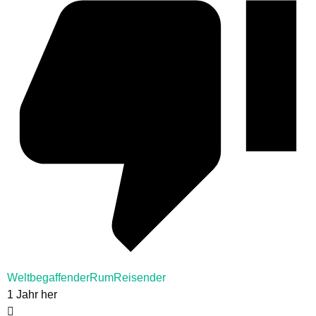
WeltbegaffenderRumReisender
1 Jahr her