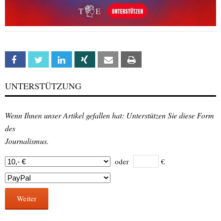
Facebook
Twitter
Linkedin
Xing
Email
Print
UNTERSTÜTZUNG
Wenn Ihnen unser Artikel gefallen hat: Unterstützen Sie diese Form
des
Journalismus.
oder
€
Weiter