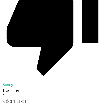
Sonny
1 Jahr her
K Ö S T L I C H!