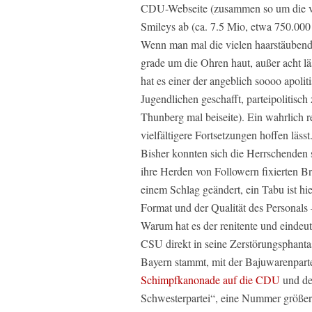
CDU-Webseite (zusammen so um die vie
Smileys ab (ca. 7.5 Mio, etwa 750.000
Wenn man mal die vielen haarstäubende
grade um die Ohren haut, außer acht lä
hat es einer der angeblich soooo apol
Jugendlichen geschafft, parteipolitisc
Thunberg mal beiseite). Ein wahrlich r
vielfältigere Fortsetzungen hoffen lässt
Bisher konnten sich die Herrschenden s
ihre Herden von Followern fixierten B
einem Schlag geändert, ein Tabu ist hi
Format und der Qualität des Personals 
Warum hat es der renitente und eindeu
CSU direkt in seine Zerstörungsphantasi
Bayern stammt, mit der Bajuwarenpart
Schimpfkanonade auf die CDU
und de
Schwesterpartei“, eine Nummer größer v