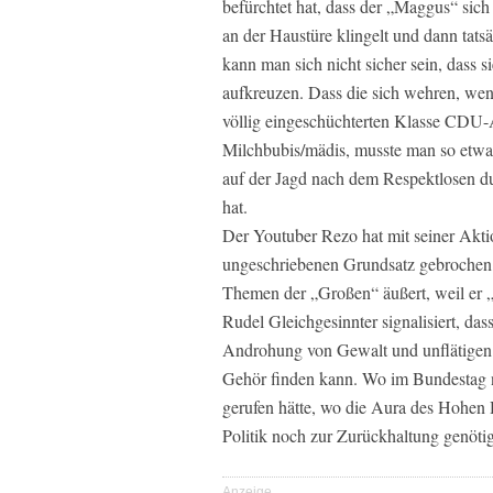
befürchtet hat, dass der „Maggus“ sic
an der Haustüre klingelt und dann tat
kann man sich nicht sicher sein, dass 
aufkreuzen. Dass die sich wehren, wen
völlig eingeschüchterten Klasse CDU
Milchbubis/mädis, musste man so etwa
auf der Jagd nach dem Respektlosen du
hat.
Der Youtuber Rezo hat mit seiner Aktio
ungeschriebenen Grundsatz gebrochen, d
Themen der „Großen“ äußert, weil er „e
Rudel Gleichgesinnter signalisiert, da
Androhung von Gewalt und unflätigen
Gehör finden kann. Wo im Bundestag n
gerufen hätte, wo die Aura des Hohen
Politik noch zur Zurückhaltung genötig
Anzeige