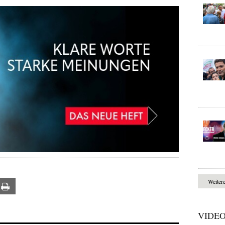
Weiter
ail
Print
VIDE