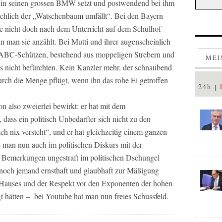
h in seinen grossen BMW setzt und postwendend bei ihm
sächlich der „Watschenbaum umfällt“. Bei den Bayern
sie nicht doch nach dem Unterricht auf dem Schulhof
n man sie anzählt. Bei Mutti und ihrer augenscheinlich
-ABC-Schützen, bestehend aus moppeligen Strebern und
MEI
s nicht befürchten. Kein Kanzler mehr, der schnaubend
rch die Menge pflügt, wenn ihn das rohe Ei getroffen
24h
n also zweierlei bewirkt: er hat mit dem
ass ein politisch Unbedarfter sich nicht zu den
h nix versteht“, und er hat gleichzeitig einem ganzen
ss man nun auch im politischen Diskurs mit der
 Bemerkungen ungestraft im politischen Dschungel
och jemand ernsthaft und glaubhaft zur Mäßigung
 Hauses und der Respekt vor den Exponenten der hohen
t hätten – bei Youtube hat man nun freies Schussfeld.