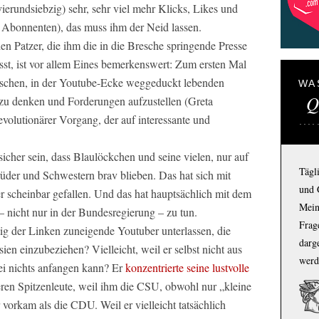
rundsiebzig) sehr, sehr viel mehr Klicks, Likes und
 Abonnenten), das muss ihm der Neid lassen.
n Patzer, die ihm die in die Bresche springende Presse
sst, ist vor allem Eines bemerkenswert: Zum ersten Mal
itischen, in der Youtube-Ecke weggeduckt lebenden
WA
Q
h zu denken und Forderungen aufzustellen (Greta
evolutionärer Vorgang, der auf interessante und
.
icher sein, dass Blaulöckchen und seine vielen, nur auf
Tägl
rüder und Schwestern brav blieben. Das hat sich mit
und 
er scheinbar gefallen. Und das hat hauptsächlich mit dem
Mein
– nicht nur in der Bundesregierung – zu tun.
Frage
tig der Linken zuneigende Youtuber unterlassen, die
darg
en einzubeziehen? Vielleicht, weil er selbst nicht aus
werd
ei nichts anfangen kann? Er
konzentrierte seine lustvolle
ren Spitzenleute, weil ihm die CSU, obwohl nur „kleine
orkam als die CDU. Weil er vielleicht tatsächlich