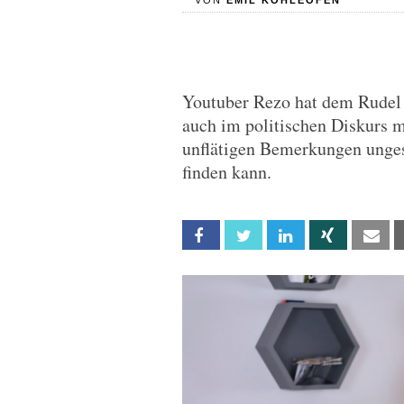
VON
EMIL KOHLEOFEN
Youtuber Rezo hat dem Rudel G
auch im politischen Diskurs 
unflätigen Bemerkungen unges
finden kann.
Facebook
Twitter
Linkedin
Xing
Em