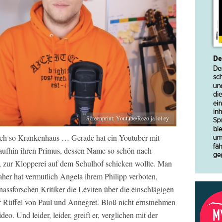
Screenprint: Youtube/Rezo ja lol ey
ch so Krankenhaus … Gerade hat ein Youtuber mit
raufhin ihren Primus, dessen Name so schön nach
, zur Klopperei auf dem Schulhof schicken wollte. Man
aher hat vermutlich Angela ihrem Philipp verboten,
assforschen Kritiker die Leviten über die einschlägigen
ar Rüffel von Paul und Annegret. Bloß nicht ernstnehmen
eo. Und leider, leider, greift er, verglichen mit der