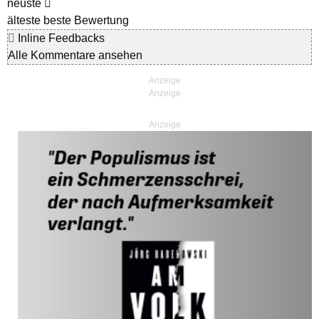
neuste
älteste
beste Bewertung
Inline Feedbacks
Alle Kommentare ansehen
Anzeige