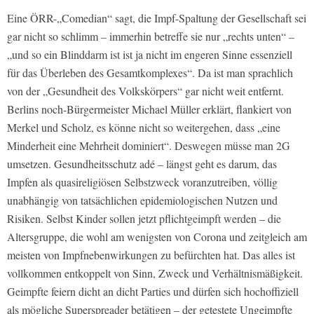
Eine ÖRR-„Comedian“ sagt, die Impf-Spaltung der Gesellschaft sei
gar nicht so schlimm – immerhin betreffe sie nur „rechts unten“ –
„und so ein Blinddarm ist ist ja nicht im engeren Sinne essenziell
für das Überleben des Gesamtkomplexes“. Da ist man sprachlich
von der „Gesundheit des Volkskörpers“ gar nicht weit entfernt.
Berlins noch-Bürgermeister Michael Müller erklärt, flankiert von
Merkel und Scholz, es könne nicht so weitergehen, dass „eine
Minderheit eine Mehrheit dominiert“. Deswegen müsse man 2G
umsetzen. Gesundheitsschutz adé – längst geht es darum, das
Impfen als quasireligiösen Selbstzweck voranzutreiben, völlig
unabhängig von tatsächlichen epidemiologischen Nutzen und
Risiken. Selbst Kinder sollen jetzt pflichtgeimpft werden – die
Altersgruppe, die wohl am wenigsten von Corona und zeitgleich am
meisten von Impfnebenwirkungen zu befürchten hat. Das alles ist
vollkommen entkoppelt von Sinn, Zweck und Verhältnismäßigkeit.
Geimpfte feiern dicht an dicht Parties und dürfen sich hochoffiziell
als mögliche Superspreader betätigen – der getestete Ungeimpfte